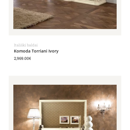
Itališki baldai
Komoda Torriani Ivory
2,969.00
€