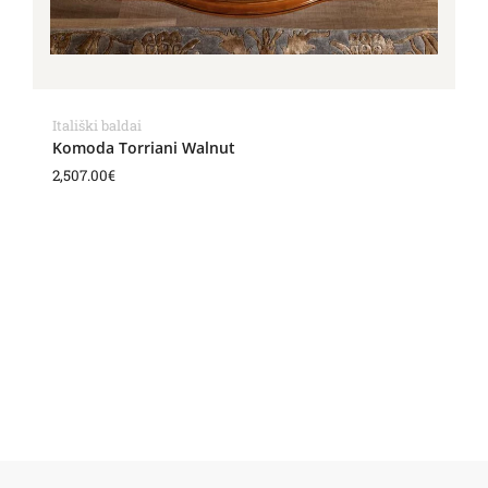
Itališki baldai
Komoda Torriani Walnut
2,507.00
€