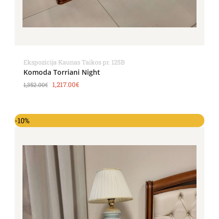
Ekspozicija Kaunas Taikos pr. 125B
Komoda Torriani Night
1,217.00
€
1,352.00
€
Original
Current
-10%
price
price
was:
is:
384.00€.
347.00€.