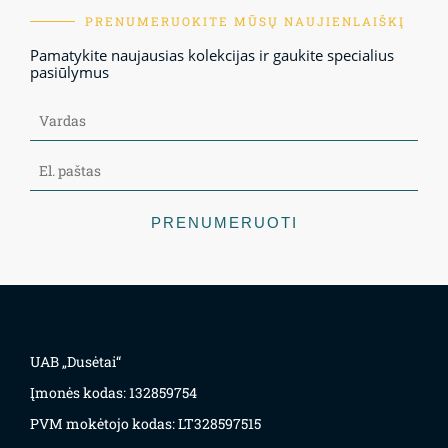
PRENUMERUOKITE MŪSŲ NAUJIENLAIŠKĮ
Pamatykite naujausias kolekcijas ir gaukite specialius
pasiūlymus
PRENUMERUOTI
UAB „Dusėtai“
Įmonės kodas: 132859754
PVM mokėtojo kodas: LT328597515