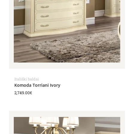
Itališki baldai
Komoda Torriani Ivory
2,749.00
€