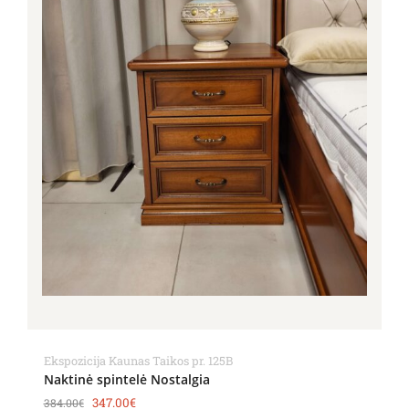
Ekspozicija Kaunas Taikos pr. 125B
Naktinė spintelė Nostalgia
347.00
€
384.00
€