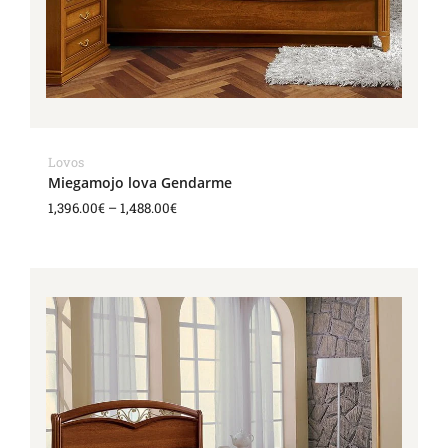
Lovos
Miegamojo lova Gendarme
1,396.00
€
–
1,488.00
€
Price
range:
1,616.00€
through
1,730.00€