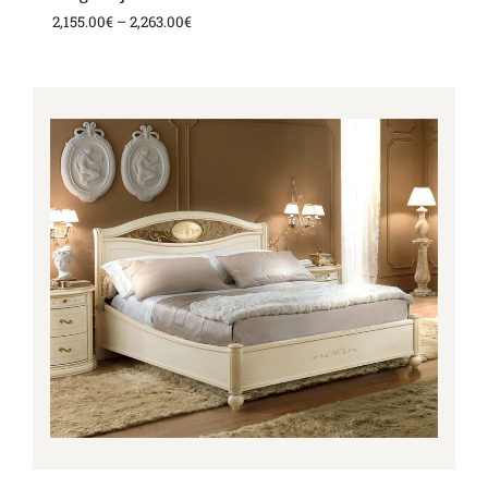
2,155.00
€
–
2,263.00
€
Price
range:
1,880.00€
through
1,956.00€