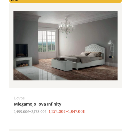
Lovos
Miegamojo lova Infinity
1,274.00
€
–
1,847.00
€
1,499.00
€
–
2,173.00
€