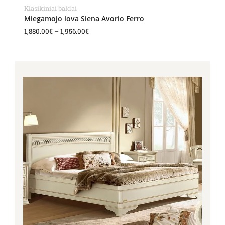
Klasikiniai baldai
Miegamojo lova Siena Avorio Ferro
1,880.00
€
–
1,956.00
€
Price
range:
1,818.00€
through
2,412.00€