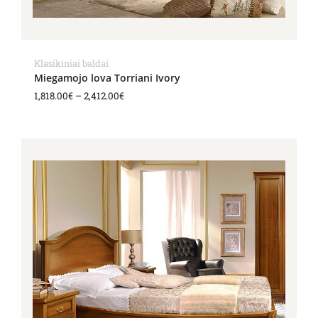
Klasikiniai baldai
Miegamojo lova Torriani Ivory
1,818.00
€
–
2,412.00
€
Price
range:
1,396.00€
through
1,488.00€