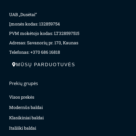
UAB „Dusėtai“
Įmonės kodas: 132859754
PVM mokėtojo kodas: LT328597515
Adresas: Savanorių pr. 170, Kaunas
Telefonas: +370 686 16818
MŪSŲ PARDUOTUVĖS
Prekių grupės
Visos prekės
Modernūs baldai
Klasikiniai baldai
Itališki baldai