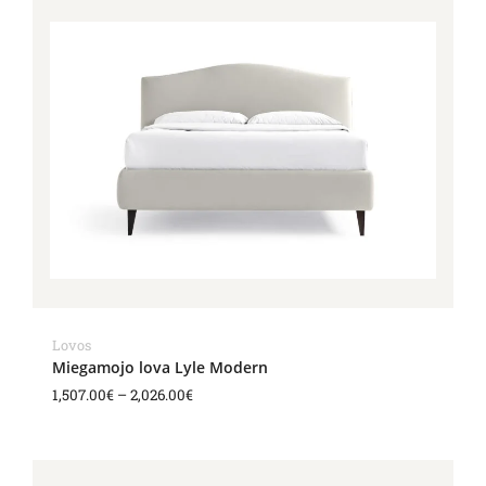
Price
range:
1,507.00€
through
2,026.00€
Lovos
Miegamojo lova Lyle Modern
1,507.00
€
–
2,026.00
€
Price
range: