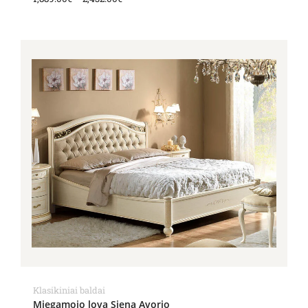
Price
range:
2,155.00€
through
2,263.00€
Klasikiniai baldai
Miegamojo lova Siena Avorio