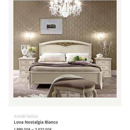
1,889.00€
through
2,432.00€
Itališki baldai
Lova Nostalgia Bianco
1,889.00
€
–
2,432.00
€