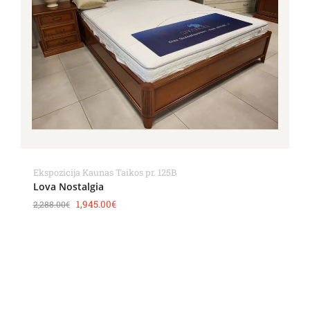
Ekspozicija Kaunas Taikos pr. 125B
Lova Nostalgia
1,945.00
€
2,288.00
€