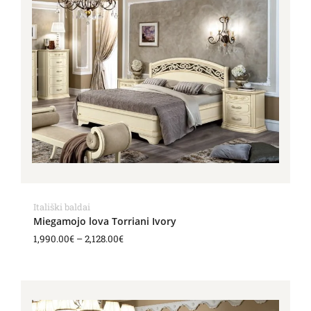
2,128.00€
Itališki baldai
Miegamojo lova Torriani Ivory
1,990.00
€
–
2,128.00
€
Price
range:
2,327.00€