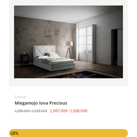
Lovos
Miegamojo lova Precious
1,067.00
€
–
1,636.00
€
1,255.00
€
–
1,925.00
€
-15%