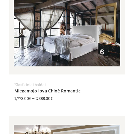
through
2,388.00€
Klasikiniai baldai
Miegamojo lova Chloè Romantic
1,773.00
€
–
2,388.00
€
Price
range:
1,990.00€
through