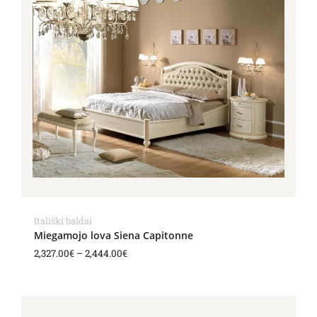
through
2,444.00€
Itališki baldai
Miegamojo lova Siena Capitonne
2,327.00
€
–
2,444.00
€
Price
range: