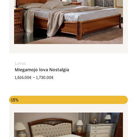
Lovos
Miegamojo lova Nostalgia
1,616.00
€
–
1,730.00
€
Original
Current
-15%
price
price
was:
is:
2,288.00€.
1,945.00€.