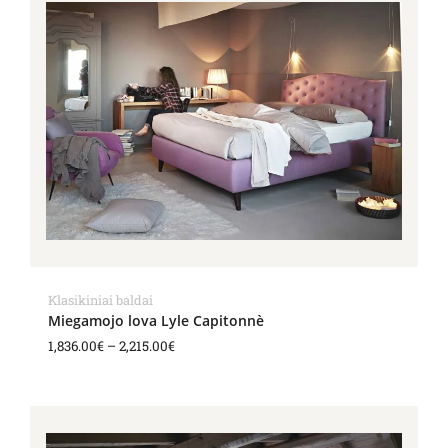
1,836.00€
through
2,215.00€
Klasikiniai baldai
Miegamojo lova Lyle Capitonnè
1,836.00
€
–
2,215.00
€
Price
range:
1,773.00€