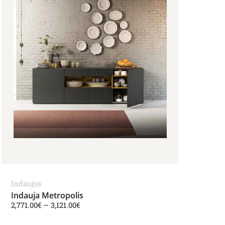
Indaujos
Indauja Metropolis
2,771.00
€
–
3,121.00
€