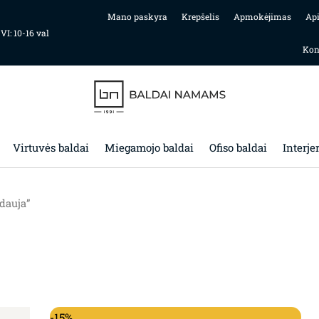
Mano paskyra
Krepšelis
Apmokėjimas
Ap
 VI: 10-16 val
Kon
Virtuvės baldai
Miegamojo baldai
Ofiso baldai
Interje
dauja”
Original price was: 1,715.00€.
Current price is: 1,457.00€.
-15%