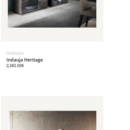
Indaujos
Indauja Heritage
2,182.00
€
Price range: 2,771.00€ through 3,121.00€