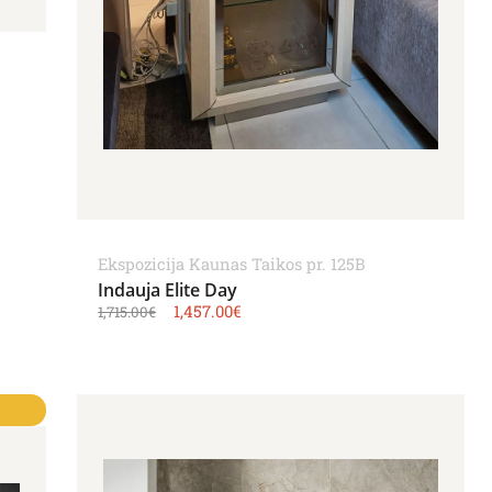
Ekspozicija Kaunas Taikos pr. 125B
Indauja Elite Day
1,457.00
€
1,715.00
€
0€.