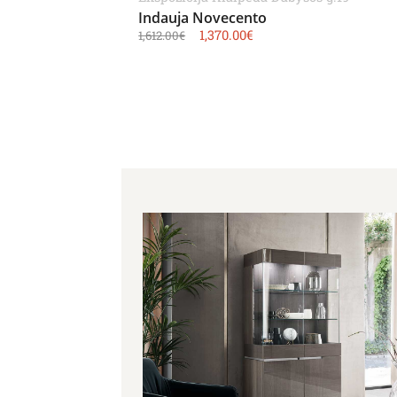
Indauja Novecento
1,370.00
€
1,612.00
€