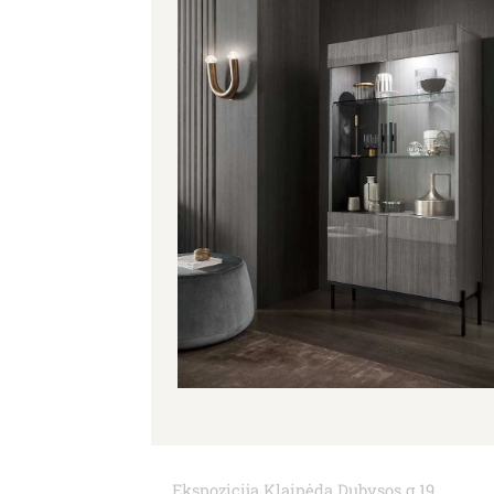
Ekspozicija Klaipėda Dubysos g.19