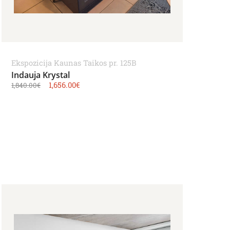
Ekspozicija Kaunas Taikos pr. 125B
Indauja Krystal
1,656.00
€
1,840.00
€