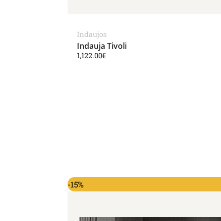
Indaujos
Indauja Tivoli
1,122.00
€
Original price was: 1,612.00€.
Current price is: 1,370.0
-15%