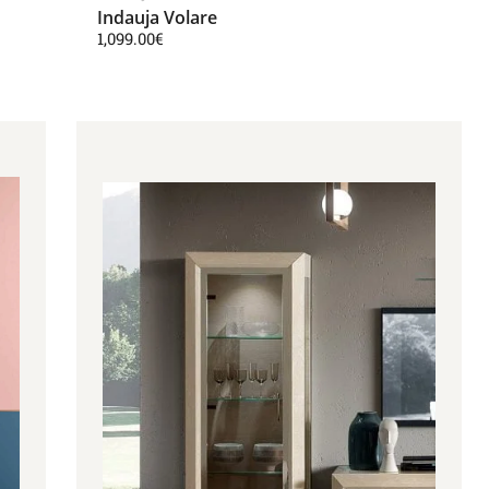
Indauja Volare
1,099.00
€
 through 2,771.00€