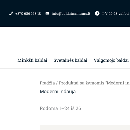
Pereiti
prie
+370 686 168 18
info@baldainamams.lt
I-V: 10-18 val bei
turinio
Minkšti baldai
Svetainės baldai
Valgomojo baldai
Pradžia
/ Produktai su žymomis “Moderni in
Moderni indauja
Rodoma 1–24 iš 26