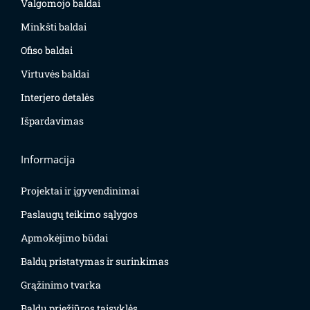
Valgomojo baldai
Minkšti baldai
Ofiso baldai
Virtuvės baldai
Interjero detalės
Išpardavimas
Informacija
Projektai ir įgyvendinimai
Paslaugų teikimo sąlygos
Apmokėjimo būdai
Baldų pristatymas ir surinkimas
Grąžinimo tvarka
Baldų priežiūros taisyklės