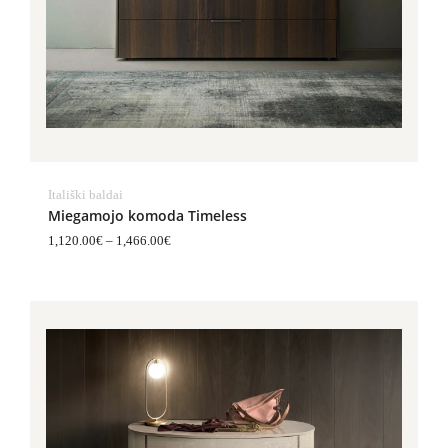
Itališki baldai
Miegamojo komoda Timeless
1,120.00
€
–
1,466.00
€