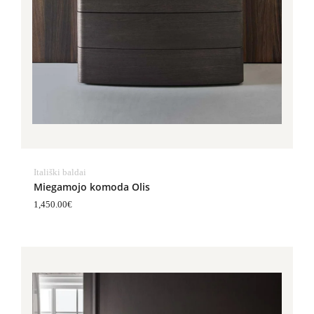
Itališki baldai
Miegamojo komoda Olis
1,450.00
€
Price
range:
895.00€
through
1,376.00€