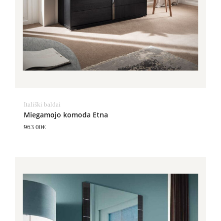
Itališki baldai
Miegamojo komoda Etna
963.00
€