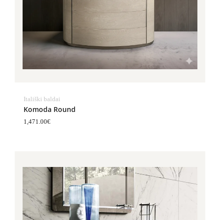
Itališki baldai
Komoda Round
1,471.00
€