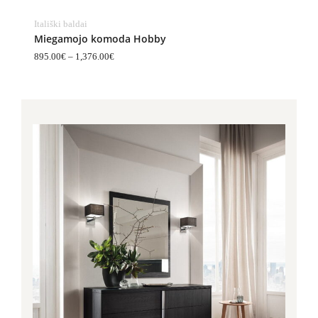
Itališki baldai
Miegamojo komoda Hobby
895.00
€
–
1,376.00
€