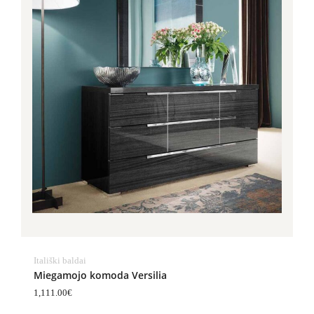
Itališki baldai
Miegamojo komoda Versilia
1,111.00
€