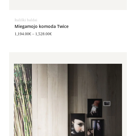
Itališki baldai
Miegamojo komoda Twice
1,194.00
€
–
1,528.00
€