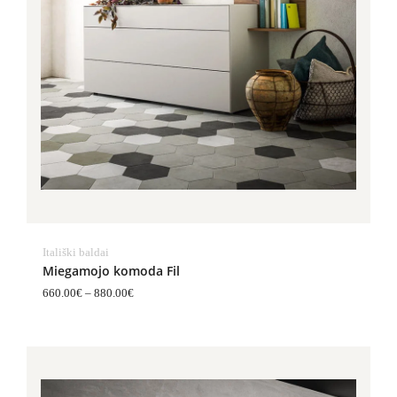
Itališki baldai
Miegamojo komoda Fil
660.00
€
–
880.00
€
Price
range:
1,194.00€
through