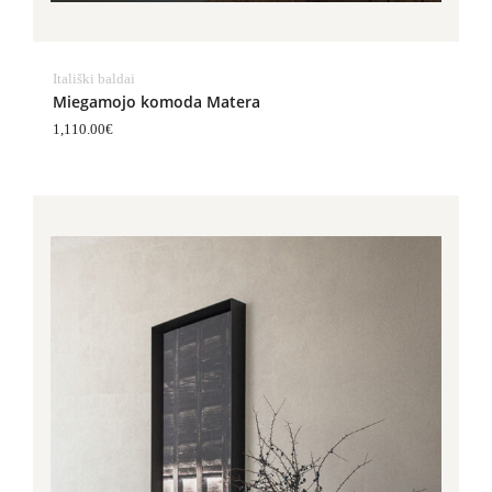
Itališki baldai
Miegamojo komoda Matera
1,110.00
€