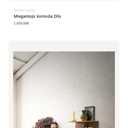
Itališki baldai
Miegamojo komoda Olis
1,450.00
€
Price
range:
660.00€
through
880.00€