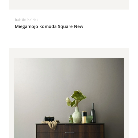
Itališki baldai
Miegamojo komoda Square New
Price
range:
1,120.00€
through
1,466.00€