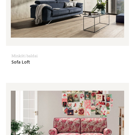
Minkšti baldai
Sofa Loft
Price
range:
875.00€
through
1,125.00€