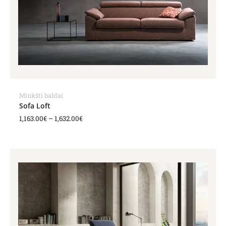
Minkšti baldai
Sofa Loft
1,163.00
€
–
1,632.00
€