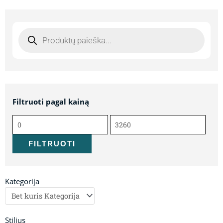
Products
search
Filtruoti pagal kainą
Min
Maks
kaina
kaina
FILTRUOTI
Kategorija
Stilius