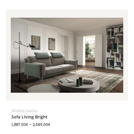
Price
range:
1,887.00€
through
2,549.00€
Minkšti baldai
Sofa Living Bright
1,887.00
€
–
2,549.00
€