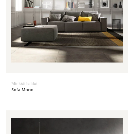
Minkšti baldai
Sofa Mono
Price
range:
927.00€
through
1,160.00€