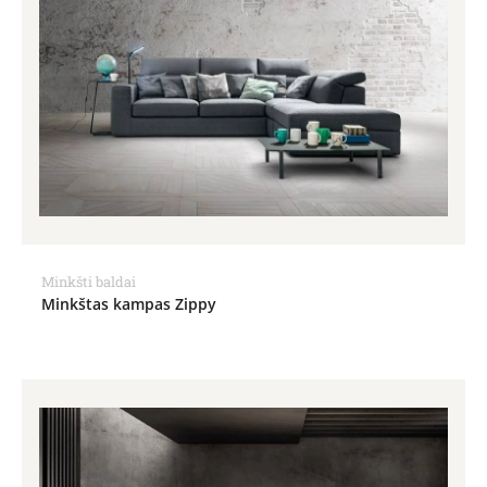
Minkšti baldai
Minkštas kampas Zippy
Price
range:
1,196.00€
through
1,467.00€