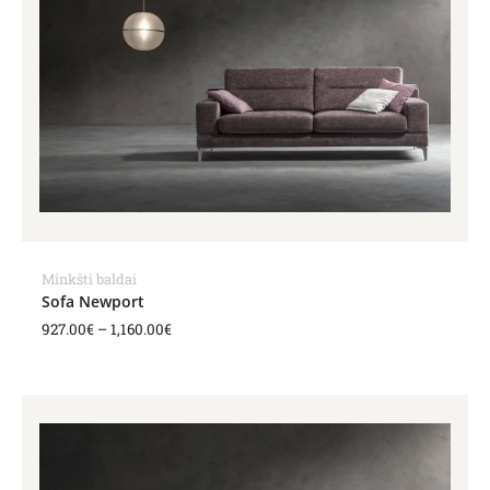
Minkšti baldai
Sofa Newport
927.00
€
–
1,160.00
€