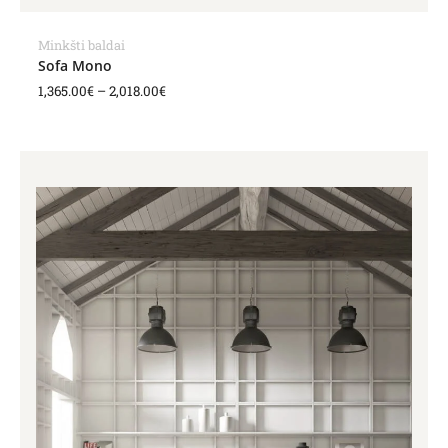
Minkšti baldai
Sofa Mono
1,365.00
€
–
2,018.00
€