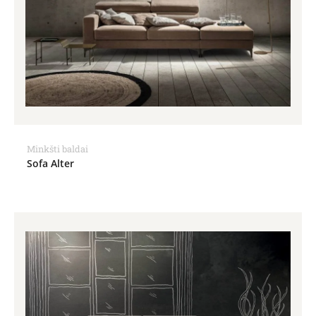
Minkšti baldai
Sofa Alter
Price
range:
1,325.00€
through
1,550.00€