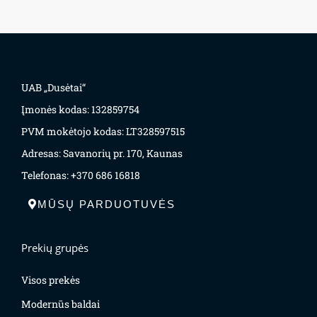
UAB „Dusėtai“
Įmonės kodas: 132859754
PVM mokėtojo kodas: LT328597515
Adresas: Savanorių pr. 170, Kaunas
Telefonas: +370 686 16818
MŪSŲ PARDUOTUVĖS
Prekių grupės
Visos prekės
Modernūs baldai