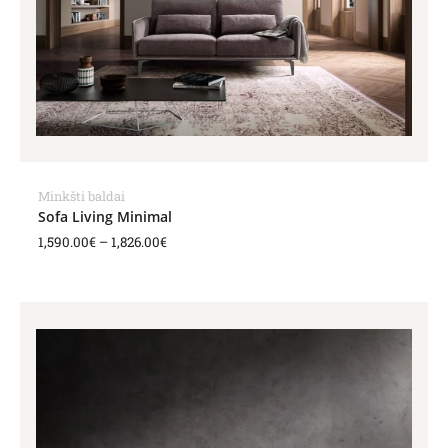
Minkšti baldai
Sofa Living Minimal
1,590.00
€
–
1,826.00
€
Price
range:
1,163.00€
through
1,632.00€