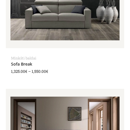
Minkšti baldai
Sofa Break
1,325.00
€
–
1,550.00
€
Price
range:
1,590.00€
through
1,826.00€