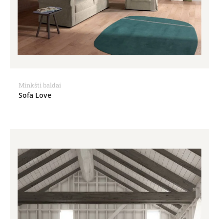
Minkšti baldai
Sofa Love
Price
range:
1,365.00€
through
2,018.00€