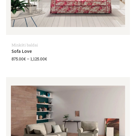
Minkšti baldai
Sofa Love
875.00
€
–
1,125.00
€