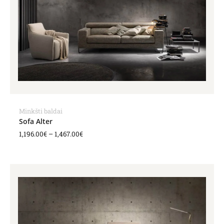
Minkšti baldai
Sofa Alter
1,196.00
€
–
1,467.00
€