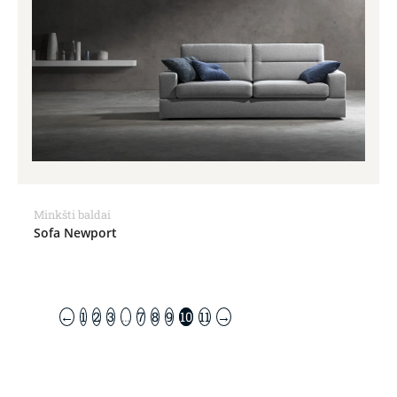
Minkšti baldai
Sofa Newport
←
1
2
3
…
7
8
9
10
11
→