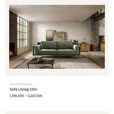
range:
1,981.00€
through
2,210.00€
Minkšti baldai
Sofa Living Chic
1,981.00
€
–
2,210.00
€