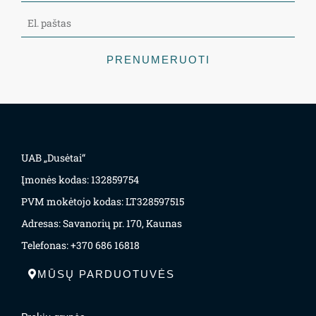
PRENUMERUOTI
UAB „Dusėtai“
Įmonės kodas: 132859754
PVM mokėtojo kodas: LT328597515
Adresas: Savanorių pr. 170, Kaunas
Telefonas: +370 686 16818
MŪSŲ PARDUOTUVĖS