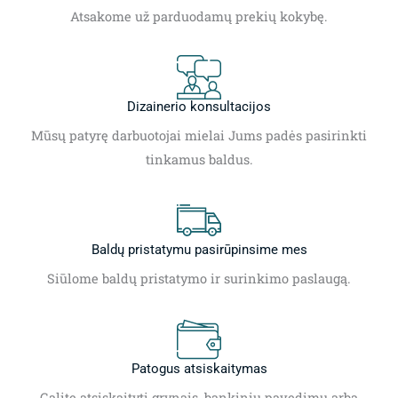
Atsakome už parduodamų prekių kokybę.
Dizainerio konsultacijos
Mūsų patyrę darbuotojai mielai Jums padės pasirinkti
tinkamus baldus.
Baldų pristatymu pasirūpinsime mes
Siūlome baldų pristatymo ir surinkimo paslaugą.
Patogus atsiskaitymas
Galite atsiskaityti grynais, bankiniu pavedimu arba