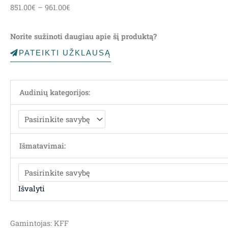
851.00
€
–
961.00
€
range:
851.00€
Norite sužinoti daugiau apie šį produktą?
through
961.00€
PATEIKTI UŽKLAUSĄ
Audinių kategorijos:
Išmatavimai:
Išvalyti
Gamintojas: KFF