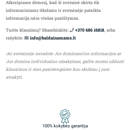
Atkreipiame dėmesį, kad ši svetainė skirta tik
informaciniams tikslams ir svetainėje pateikta
informacija nėra viešas pasiūlymas.
Turite klausimų? Skambinkite:
+370 686 16818
, arba
rašykite:
info@baldainamams.lt
Jei svetainėje neradote Jus dominančios informacijos ar
Jus domina individualus užsakymas, galite mums užduoti
klausimus ir mes pasistengsime kuo skubiau į juos
atsakyti.
100% kokybės garantija