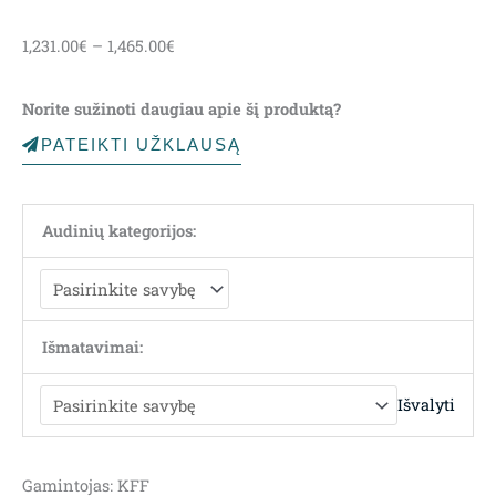
Price
1,231.00
€
–
1,465.00
€
range:
1,231.00€
Norite sužinoti daugiau apie šį produktą?
through
1,465.00€
PATEIKTI UŽKLAUSĄ
Audinių kategorijos:
Išmatavimai:
Išvalyti
Gamintojas: KFF