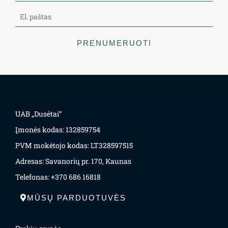
PRENUMERUOTI
UAB „Dusėtai“
Įmonės kodas: 132859754
PVM mokėtojo kodas: LT328597515
Adresas: Savanorių pr. 170, Kaunas
Telefonas: +370 686 16818
MŪSŲ PARDUOTUVĖS