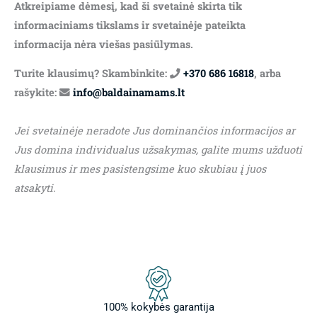
Atkreipiame dėmesį, kad ši svetainė skirta tik
informaciniams tikslams ir svetainėje pateikta
informacija nėra viešas pasiūlymas.
Turite klausimų? Skambinkite:
+370 686 16818
, arba
rašykite:
info@baldainamams.lt
Jei svetainėje neradote Jus dominančios informacijos ar
Jus domina individualus užsakymas, galite mums užduoti
klausimus ir mes pasistengsime kuo skubiau į juos
atsakyti.
100% kokybės garantija