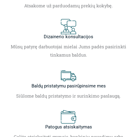
Atsakome už parduodamų prekių kokybę.
Dizainerio konsultacijos
Mūsų patyrę darbuotojai mielai Jums padės pasirinkti
tinkamus baldus.
Baldų pristatymu pasirūpinsime mes
Siūlome baldų pristatymo ir surinkimo paslaugą.
Patogus atsiskaitymas
Galite atsiskaityti grynais, bankiniu pavedimu arba