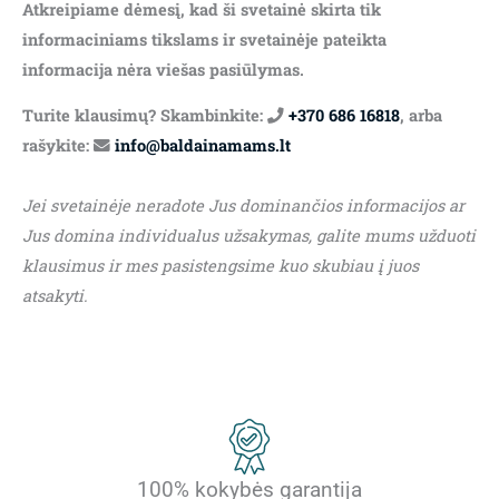
Atkreipiame dėmesį, kad ši svetainė skirta tik
informaciniams tikslams ir svetainėje pateikta
informacija nėra viešas pasiūlymas.
Turite klausimų? Skambinkite:
+370 686 16818
, arba
rašykite:
info@baldainamams.lt
Jei svetainėje neradote Jus dominančios informacijos ar
Jus domina individualus užsakymas, galite mums užduoti
klausimus ir mes pasistengsime kuo skubiau į juos
atsakyti.
100% kokybės garantija