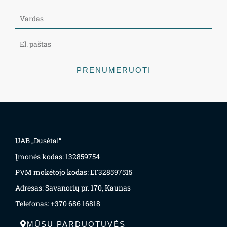
PRENUMERUOTI
UAB „Dusėtai“
Įmonės kodas: 132859754
PVM mokėtojo kodas: LT328597515
Adresas: Savanorių pr. 170, Kaunas
Telefonas: +370 686 16818
MŪSŲ PARDUOTUVĖS