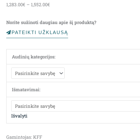
1,283.00
€
–
1,552.00
€
range:
1,283.00€
Norite sužinoti daugiau apie šį produktą?
through
1,552.00€
PATEIKTI UŽKLAUSĄ
Audinių kategorijos:
Išmatavimai:
Išvalyti
Gamintojas: KFF