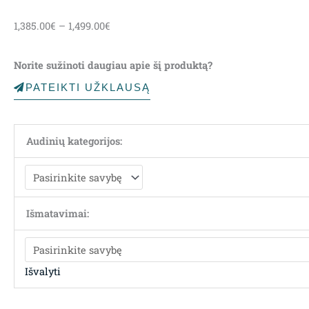
Price
1,385.00
€
–
1,499.00
€
range:
1,385.00€
Norite sužinoti daugiau apie šį produktą?
through
1,499.00€
PATEIKTI UŽKLAUSĄ
Audinių kategorijos:
Išmatavimai:
Išvalyti