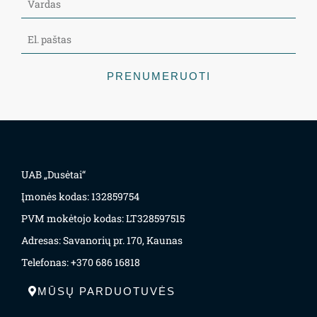
PRENUMERUOTI
UAB „Dusėtai“
Įmonės kodas: 132859754
PVM mokėtojo kodas: LT328597515
Adresas: Savanorių pr. 170, Kaunas
Telefonas: +370 686 16818
MŪSŲ PARDUOTUVĖS