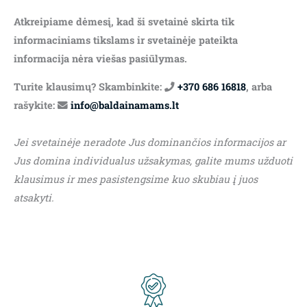
Atkreipiame dėmesį, kad ši svetainė skirta tik
informaciniams tikslams ir svetainėje pateikta
informacija nėra viešas pasiūlymas.
Turite klausimų? Skambinkite:
+370 686 16818
, arba
rašykite:
info@baldainamams.lt
Jei svetainėje neradote Jus dominančios informacijos ar
Jus domina individualus užsakymas, galite mums užduoti
klausimus ir mes pasistengsime kuo skubiau į juos
atsakyti.