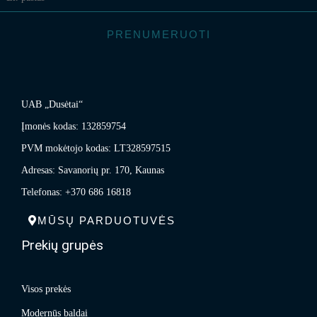
PRENUMERUOTI
UAB „Dusėtai“
Įmonės kodas: 132859754
PVM mokėtojo kodas: LT328597515
Adresas: Savanorių pr. 170, Kaunas
Telefonas: +370 686 16818
MŪSŲ PARDUOTUVĖS
Prekių grupės
Visos prekės
Modernūs baldai