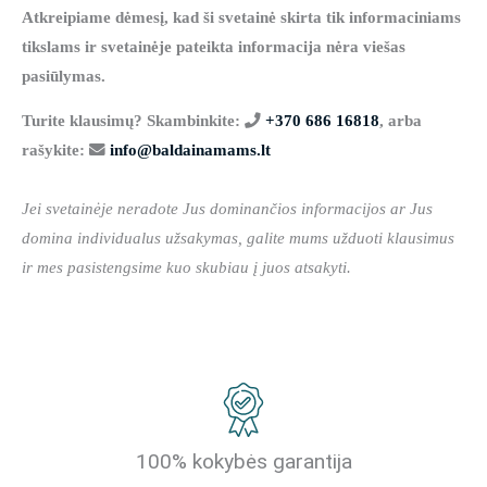
Atkreipiame dėmesį, kad ši svetainė skirta tik informaciniams
tikslams ir svetainėje pateikta informacija nėra viešas
pasiūlymas.
Turite klausimų? Skambinkite:
+370 686 16818
, arba
rašykite:
info@baldainamams.lt
Jei svetainėje neradote Jus dominančios informacijos ar Jus
domina individualus užsakymas, galite mums užduoti klausimus
ir mes pasistengsime kuo skubiau į juos atsakyti.
100% kokybės garantija