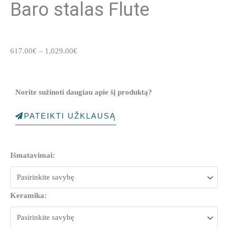
Baro stalas Flute
Price
617.00
€
–
1,029.00
€
range:
617.00€
through
Norite sužinoti daugiau apie šį produktą?
1,029.00€
PATEIKTI UŽKLAUSĄ
produkto
Išmatavimai:
kiekis:
Baro
stalas
Keramika:
Flute