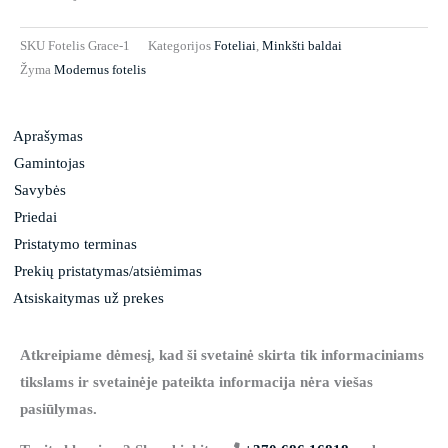
SKU
Fotelis Grace-1
Kategorijos
Foteliai
,
Minkšti baldai
Žyma
Modernus fotelis
Aprašymas
Gamintojas
Savybės
Priedai
Pristatymo terminas
Prekių pristatymas/atsiėmimas
Atsiskaitymas už prekes
Atkreipiame dėmesį, kad ši svetainė skirta tik informaciniams
tikslams ir svetainėje pateikta informacija nėra viešas
pasiūlymas.