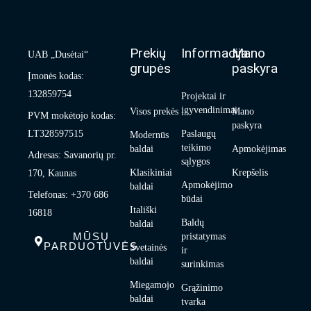
Prekių
Informacija
Mano
UAB „Dusėtai“
grupės
paskyra
Įmonės kodas:
132859754
Projektai ir
įgyvendinimai
Visos prekės
Mano
PVM mokėtojo kodas:
paskyra
LT328597515
Paslaugų
Modernūs
teikimo
baldai
Apmokėjimas
Adresas: Savanorių pr.
sąlygos
Klasikiniai
Krepšelis
170, Kaunas
Apmokėjimo
baldai
Telefonas: +370 686
būdai
Itališki
16818
Baldų
baldai
MŪSŲ
pristatymas
PARDUOTUVĖS
Svetainės
ir
baldai
surinkimas
Miegamojo
Grąžinimo
baldai
tvarka