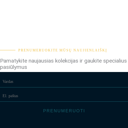
PRENUMERUOKITE MŪSŲ NAUJIENLAIŠKĮ
Pamatykite naujausias kolekcijas ir gaukite specialius
pasiūlymus
PRENUMERUOTI