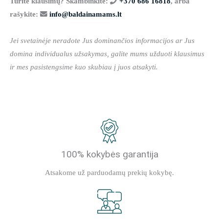
Turite klausimų? Skambinkite:
+370 686 16818
, arba
rašykite:
info@baldainamams.lt
Jei svetainėje neradote Jus dominančios informacijos ar Jus
domina individualus užsakymas, galite mums užduoti klausimus
ir mes pasistengsime kuo skubiau į juos atsakyti.
100% kokybės garantija
Atsakome už parduodamų prekių kokybę.