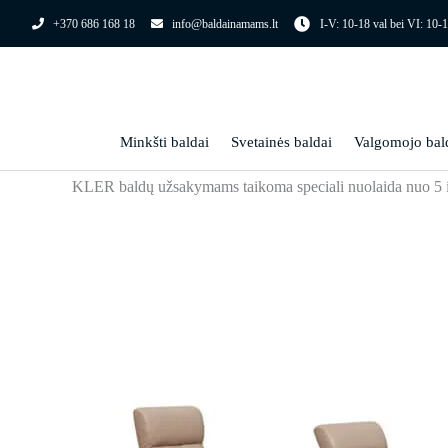
Pereiti
+370 686 168 18
info@baldainamams.lt
I-V: 10-18 val bei VI: 10-1
prie
turinio
Minkšti baldai
Svetainės baldai
Valgomojo bal
KLER baldų užsakymams taikoma speciali nuolaida nuo 5 