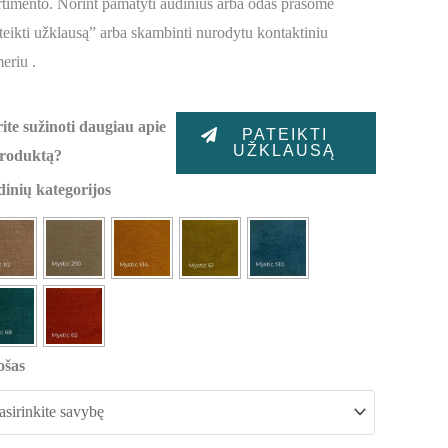
rtimento. Norint pamatyti audinius arba odas prašome
teikti užklausą” arba skambinti nurodytu kontaktiniu
eriu .
ite sužinoti daugiau apie
PATEIKTI
UŽKLAUSĄ
produktą?
odukto
inių kategorijos
ekis:
telis
nore
ošas