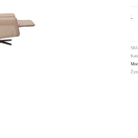
-
SK
Kate
Mod
Žym