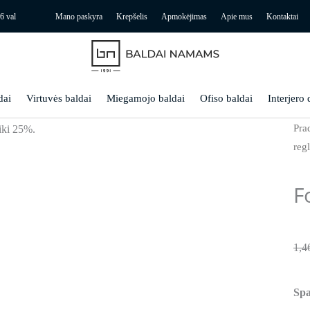
6 val
Mano paskyra
Krepšelis
Apmokėjimas
Apie mus
Kontaktai
dai
Virtuvės baldai
Miegamojo baldai
Ofiso baldai
Interjero 
Pra
iki 25%.
regl
F
1,4
Spa