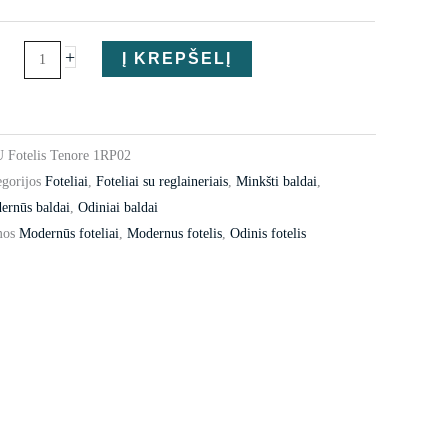
+
Į KREPŠELĮ
U
Fotelis Tenore 1RP02
gorijos
Foteliai
,
Foteliai su reglaineriais
,
Minkšti baldai
,
ernūs baldai
,
Odiniai baldai
os
Modernūs foteliai
,
Modernus fotelis
,
Odinis fotelis