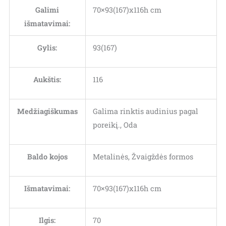
Galimi
70×93(167)x116h cm
išmatavimai:
Gylis:
93(167)
Aukštis:
116
Medžiagiškumas
Galima rinktis audinius pagal
poreikį., Oda
Baldo kojos
Metalinės, Žvaigždės formos
Išmatavimai:
70×93(167)x116h cm
Ilgis:
70