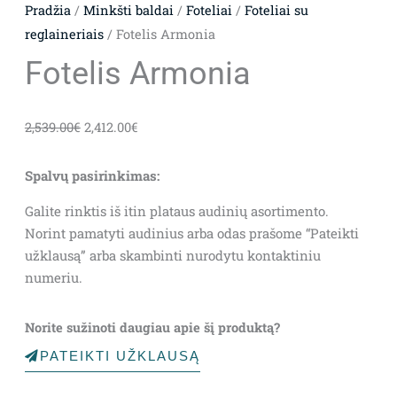
Pradžia
/
Minkšti baldai
/
Foteliai
/
Foteliai su
reglaineriais
/ Fotelis Armonia
Fotelis Armonia
Original
Current
2,539.00
€
2,412.00
€
price
price
was:
is:
Spalvų pasirinkimas:
2,539.00€.
2,412.00€.
Galite rinktis iš itin plataus audinių asortimento.
Norint pamatyti audinius arba odas prašome “Pateikti
užklausą” arba skambinti nurodytu kontaktiniu
numeriu.
Norite sužinoti daugiau apie šį produktą?
PATEIKTI UŽKLAUSĄ