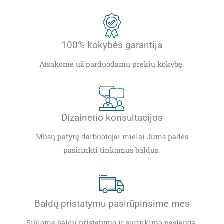
100% kokybės garantija
Atsakome už parduodamų prekių kokybę.
Dizainerio konsultacijos
Mūsų patyrę darbuotojai mielai Jums padės
pasirinkti tinkamus baldus.
Baldų pristatymu pasirūpinsime mes
Siūlome baldų pristatymo ir surinkimo paslaugą.