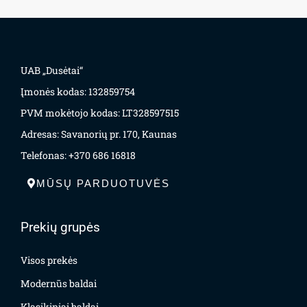
UAB „Dusėtai“
Įmonės kodas: 132859754
PVM mokėtojo kodas: LT328597515
Adresas: Savanorių pr. 170, Kaunas
Telefonas: +370 686 16818
MŪSŲ PARDUOTUVĖS
Prekių grupės
Visos prekės
Modernūs baldai
Klasikiniai baldai