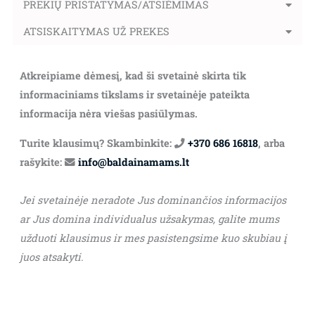
PREKIŲ PRISTATYMAS/ATSIĖMIMAS
ATSISKAITYMAS UŽ PREKES
Atkreipiame dėmesį, kad ši svetainė skirta tik
informaciniams tikslams ir svetainėje pateikta
informacija nėra viešas pasiūlymas.
Turite klausimų? Skambinkite:
+370 686 16818
, arba
rašykite:
info@baldainamams.lt
Jei svetainėje neradote Jus dominančios informacijos
ar Jus domina individualus užsakymas, galite mums
užduoti klausimus ir mes pasistengsime kuo skubiau į
juos atsakyti.