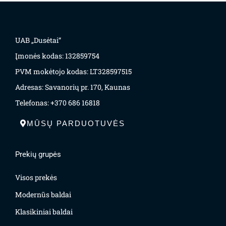
UAB „Dusėtai“
Įmonės kodas: 132859754
PVM mokėtojo kodas: LT328597515
Adresas: Savanorių pr. 170, Kaunas
Telefonas: +370 686 16818
MŪSŲ PARDUOTUVĖS
Prekių grupės
Visos prekės
Modernūs baldai
Klasikiniai baldai