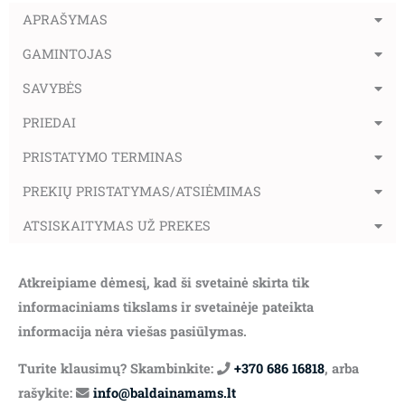
APRAŠYMAS
GAMINTOJAS
SAVYBĖS
PRIEDAI
PRISTATYMO TERMINAS
PREKIŲ PRISTATYMAS/ATSIĖMIMAS
ATSISKAITYMAS UŽ PREKES
Atkreipiame dėmesį, kad ši svetainė skirta tik
informaciniams tikslams ir svetainėje pateikta
informacija nėra viešas pasiūlymas.
Turite klausimų? Skambinkite:
+370 686 16818
, arba
rašykite:
info@baldainamams.lt