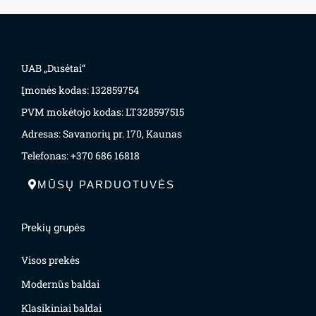
UAB „Dusėtai“
Įmonės kodas: 132859754
PVM mokėtojo kodas: LT328597515
Adresas: Savanorių pr. 170, Kaunas
Telefonas: +370 686 16818
MŪSŲ PARDUOTUVĖS
Prekių grupės
Visos prekės
Modernūs baldai
Klasikiniai baldai