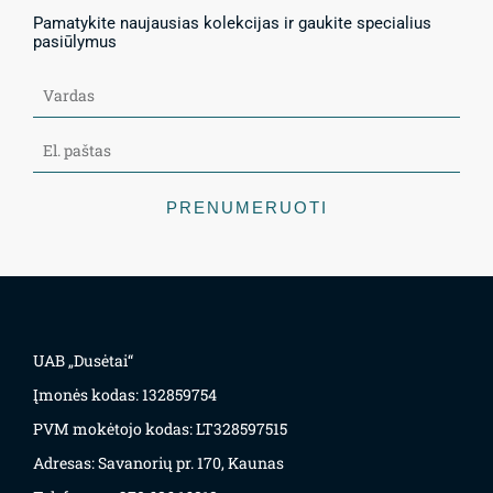
Pamatykite naujausias kolekcijas ir gaukite specialius
pasiūlymus
PRENUMERUOTI
UAB „Dusėtai“
Įmonės kodas: 132859754
PVM mokėtojo kodas: LT328597515
Adresas: Savanorių pr. 170, Kaunas