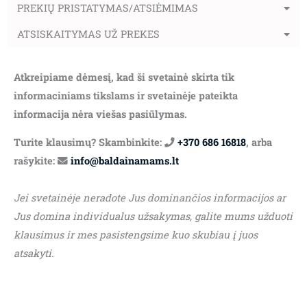
PREKIŲ PRISTATYMAS/ATSIĖMIMAS
ATSISKAITYMAS UŽ PREKES
Atkreipiame dėmesį, kad ši svetainė skirta tik
informaciniams tikslams ir svetainėje pateikta
informacija nėra viešas pasiūlymas.
Turite klausimų? Skambinkite:
+370 686 16818
, arba
rašykite:
info@baldainamams.lt
Jei svetainėje neradote Jus dominančios informacijos ar
Jus domina individualus užsakymas, galite mums užduoti
klausimus ir mes pasistengsime kuo skubiau į juos
atsakyti.