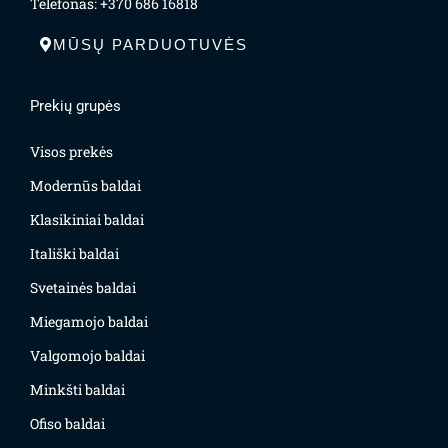
Telefonas: +370 686 16818
MŪSŲ PARDUOTUVĖS
Prekių grupės
Visos prekės
Modernūs baldai
Klasikiniai baldai
Itališki baldai
Svetainės baldai
Miegamojo baldai
Valgomojo baldai
Minkšti baldai
Ofiso baldai