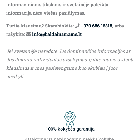
informaciniams tikslams ir svetainėje pateikta
informacija nėra viešas pasiūlymas.
Turite klausimų? Skambinkite:
+370 686 16818
, arba
rašykite:
info@baldainamams.lt
Jei svetainėje neradote Jus dominančios informacijos ar
Jus domina individualus užsakymas, galite mums užduoti
klausimus ir mes pasistengsime kuo skubiau į juos
atsakyti.
100% kokybės garantija
Atsakome už parduodamų prekių kokybę.