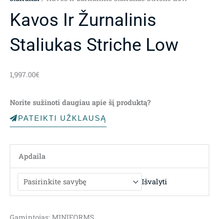
Kavos Ir Žurnalinis
Staliukas Striche Low
1,997.00
€
Norite sužinoti daugiau apie šį produktą?
PATEIKTI UŽKLAUSĄ
Apdaila
Išvalyti
Gamintojas: MINIFORMS