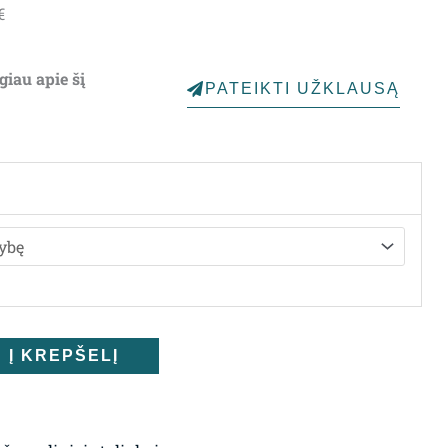
Price
€
range:
1,285.00€
giau apie šį
PATEIKTI UŽKLAUSĄ
through
1,827.00€
Į KREPŠELĮ