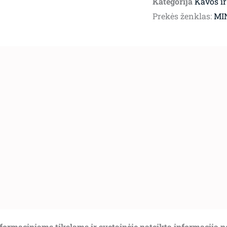
Kategorija
Kavos ir
Prekės ženklas:
MI
informaciniams tikslams ir svetainėje pateikta informacija 