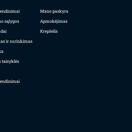
yvendinimai
Mano paskyra
mo sąlygos
Apmokėjimas
dai
Krepšelis
as ir surinkimas
ka
 taisyklės
yvendinimai