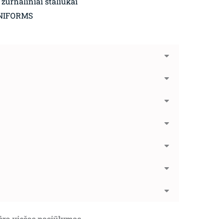
 žurnaliniai staliukai
NIFORMS
nėra viešas pasiūlymas.