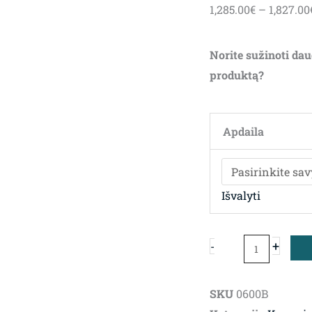
1,285.00
€
–
1,827.00
Norite sužinoti dau
produktą?
produkto
kiekis:
Apdaila
Kavos
ir
žurnalinis
Išvalyti
staliukas
Teatro
+
-
Magico
SKU
0600B