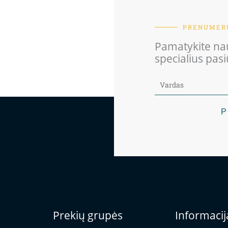
PRENUMERU
Pamatykite nau
specialius pas
P
Prekių grupės
Informacij