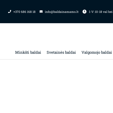
Pereiti
prie
+370 686 168 18
info@baldainamams.lt
I-V: 10-18 val bei
turinio
Minkšti baldai
Svetainės baldai
Valgomojo baldai