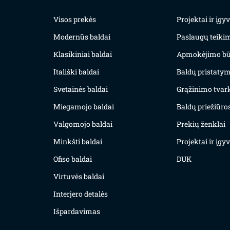
Visos prekės
Projektai ir įg
Modernūs baldai
Paslaugų teiki
Klasikiniai baldai
Apmokėjimo bū
Itališki baldai
Baldų pristatym
Svetainės baldai
Grąžinimo tvar
Miegamojo baldai
Baldų priežiūros
Valgomojo baldai
Prekių ženklai
Minkšti baldai
Projektai ir įg
Ofiso baldai
DUK
Virtuvės baldai
Interjero detalės
Išpardavimas