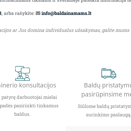
8
, arba rašykite:
info@baldainamams.lt
acijos ar Jus domina individualus užsakymas, galite mums
inerio konsultacijos
Baldų pristatym
pasirūpinsime m
patyrę darbuotojai mielai
padės pasirinkti tinkamus
Siūlome baldų pristatym
baldus.
surinkimo paslaugą