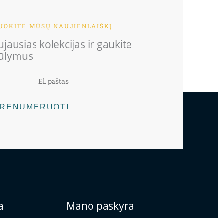
OKITE MŪSŲ NAUJIENLAIŠKĮ
jausias kolekcijas ir gaukite
iūlymus
RENUMERUOTI
a
Mano paskyra