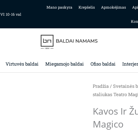
Mano paskyra
Krepšelis
Apmokėjimas
Ap
 VI: 10-16 val
Kon
Virtuvės baldai
Miegamojo baldai
Ofiso baldai
Interje
Pradžia
/
Svetainės b
staliukas Teatro Mag
Kavos Ir Ž
Magico