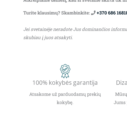
Turite klausimų? Skambinkite:
+370 686 1681
Jei svetainėje neradote Jus dominančios inform
skubiau į juos atsakyti.
100% kokybės garantija
Diza
Atsakome už parduodamų prekių
Mūsų 
kokybę.
Jums 