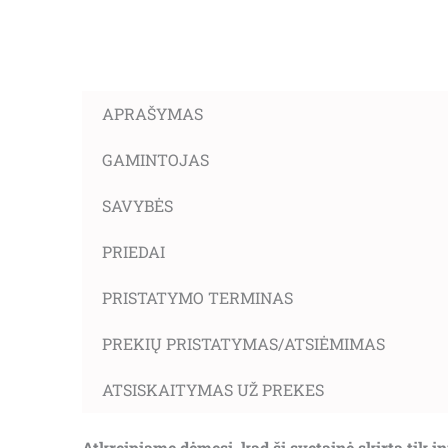
APRAŠYMAS
GAMINTOJAS
SAVYBĖS
PRIEDAI
PRISTATYMO TERMINAS
PREKIŲ PRISTATYMAS/ATSIĖMIMAS
ATSISKAITYMAS UŽ PREKES
Atkreipiame dėmesį, kad ši svetainė skirta tik 