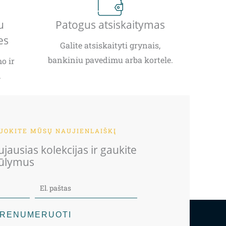
u
Patogus atsiskaitymas
es
Galite atsiskaityti grynais,
bankiniu pavedimu arba kortele.
o ir
.
OKITE MŪSŲ NAUJIENLAIŠKĮ
jausias kolekcijas ir gaukite
iūlymus
RENUMERUOTI