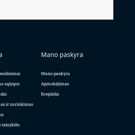
a
Mano paskyra
yvendinimai
Mano paskyra
mo sąlygos
Apmokėjimas
dai
Krepšelis
as ir surinkimas
ka
 taisyklės