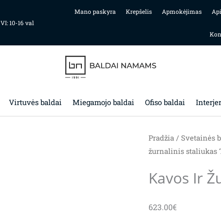
Mano paskyra
Krepšelis
Apmokėjimas
Ap
 VI: 10-16 val
Kon
Virtuvės baldai
Miegamojo baldai
Ofiso baldai
Interje
Pradžia
/
Svetainės b
žurnalinis staliukas 
Kavos Ir Ž
623.00
€