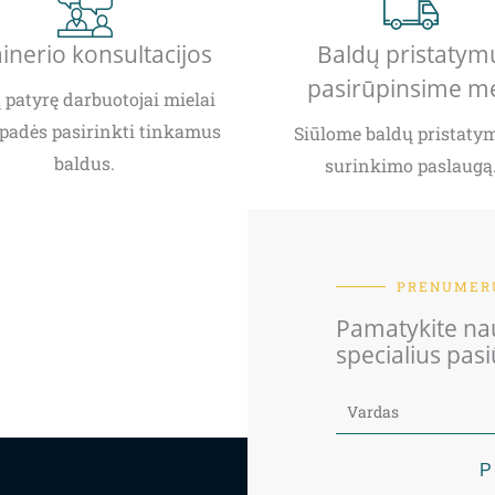
inerio konsultacijos
Baldų pristatym
pasirūpinsime m
patyrę darbuotojai mielai
padės pasirinkti tinkamus
Siūlome baldų pristatym
baldus.
surinkimo paslaugą
PRENUMERU
Pamatykite nau
specialius pas
P