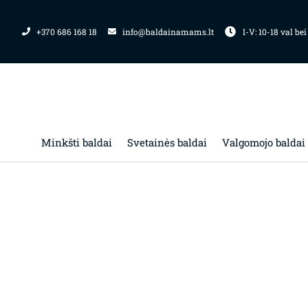
Pereiti
prie
+370 686 168 18
info@baldainamams.lt
I-V: 10-18 val bei
turinio
Minkšti baldai
Svetainės baldai
Valgomojo baldai