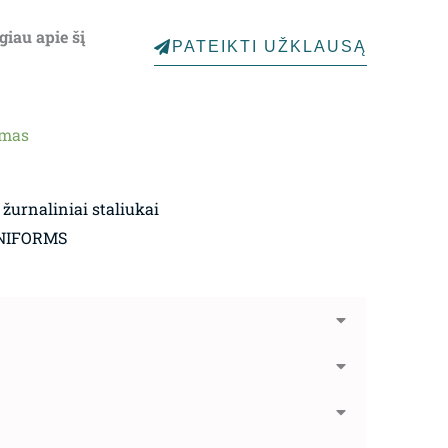
giau apie šį
PATEIKTI UŽKLAUSĄ
ymas
 žurnaliniai staliukai
NIFORMS