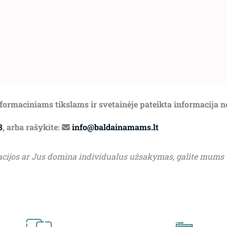
informaciniams tikslams ir svetainėje pateikta informacija 
8
, arba rašykite:
info@baldainamams.lt
acijos ar Jus domina individualus užsakymas, galite mums