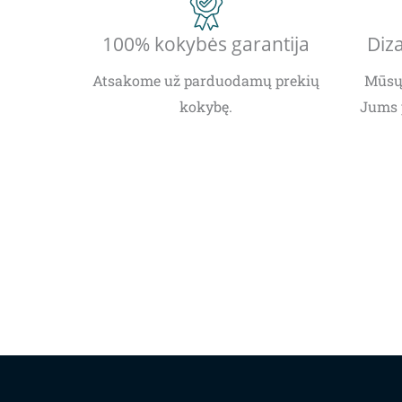
100% kokybės garantija
Diza
Atsakome už parduodamų prekių
Mūsų 
kokybę.
Jums 