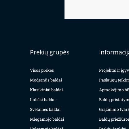
Prekių grupės
Informacij
Visos prekės
Projektai ir įg
Modernūs baldai
Paslaugų teiki
Klasikiniai baldai
Apmokėjimo bū
Itališki baldai
Baldų pristatym
Svetainės baldai
Grąžinimo tvar
Miegamojo baldai
Baldų priežiūros
Valgomojo baldai
Prekių ženklai