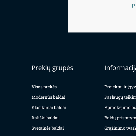
P
Prekių grupės
Informacij
Visos prekės
Projektai ir įg
Modernūs baldai
Paslaugų teiki
Klasikiniai baldai
Apmokėjimo bū
Itališki baldai
Baldų pristatym
Svetainės baldai
Grąžinimo tvar