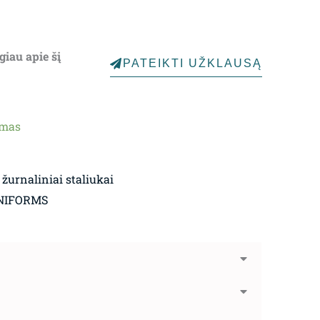
giau apie šį
PATEIKTI UŽKLAUSĄ
ymas
 žurnaliniai staliukai
NIFORMS