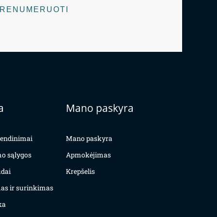
RENUMERUOTI
a
Mano paskyra
yvendinimai
Mano paskyra
mo sąlygos
Apmokėjimas
dai
Krepšelis
as ir surinkimas
ka