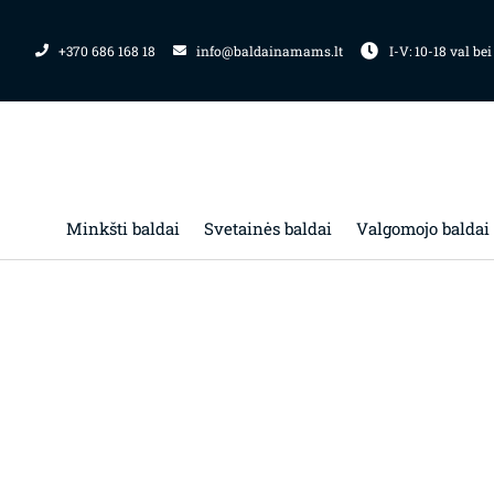
Pereiti
prie
+370 686 168 18
info@baldainamams.lt
I-V: 10-18 val bei
turinio
Minkšti baldai
Svetainės baldai
Valgomojo baldai