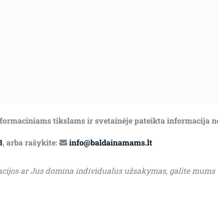
informaciniams tikslams ir svetainėje pateikta informacija 
8
, arba rašykite:
info@baldainamams.lt
acijos ar Jus domina individualus užsakymas, galite mums