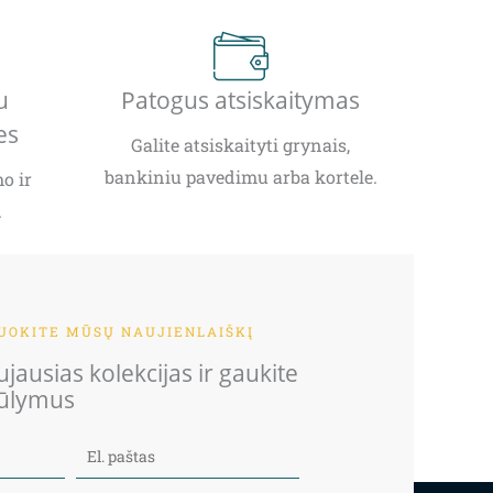
u
Patogus atsiskaitymas
es
Galite atsiskaityti grynais,
bankiniu pavedimu arba kortele.
o ir
.
OKITE MŪSŲ NAUJIENLAIŠKĮ
jausias kolekcijas ir gaukite
iūlymus