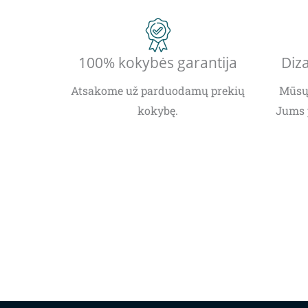
100% kokybės garantija
Diza
Atsakome už parduodamų prekių
Mūsų 
kokybę.
Jums 