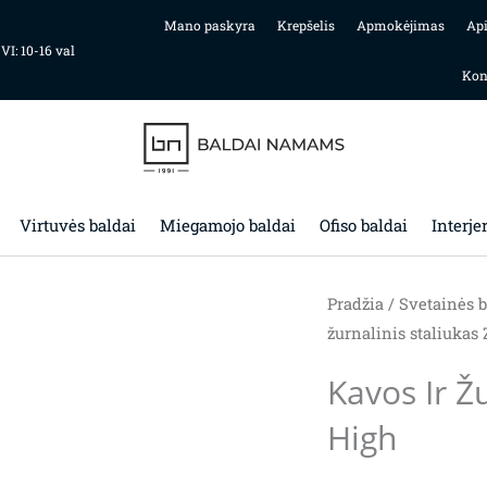
Mano paskyra
Krepšelis
Apmokėjimas
Ap
 VI: 10-16 val
Kon
Virtuvės baldai
Miegamojo baldai
Ofiso baldai
Interje
Pradžia
/
Svetainės b
žurnalinis staliukas 
Kavos Ir Ž
High