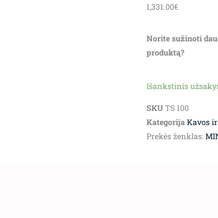
1,331.00
€
Norite sužinoti dau
produktą?
Išankstinis užsak
SKU
TS 100
Kategorija
Kavos ir
Prekės ženklas:
MI