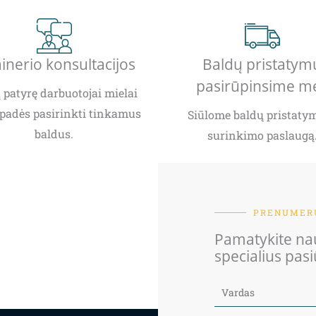
inerio konsultacijos
Baldų pristatym
pasirūpinsime m
patyrę darbuotojai mielai
padės pasirinkti tinkamus
Siūlome baldų pristatym
baldus.
surinkimo paslaugą
PRENUMERU
Pamatykite nau
specialius pas