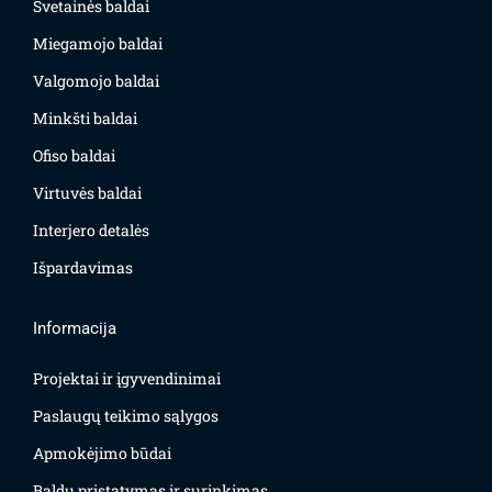
Svetainės baldai
Miegamojo baldai
Valgomojo baldai
Minkšti baldai
Ofiso baldai
Virtuvės baldai
Interjero detalės
Išpardavimas
Informacija
Projektai ir įgyvendinimai
Paslaugų teikimo sąlygos
Apmokėjimo būdai
Baldų pristatymas ir surinkimas