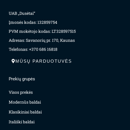
UAB „Dusėtai“
Įmonės kodas: 132859754
PVM mokėtojo kodas: LT328597515
Adresas: Savanorių pr. 170, Kaunas
Telefonas: +370 686 16818
MŪSŲ PARDUOTUVĖS
Prekių grupės
Visos prekės
Modernūs baldai
Klasikiniai baldai
Itališki baldai