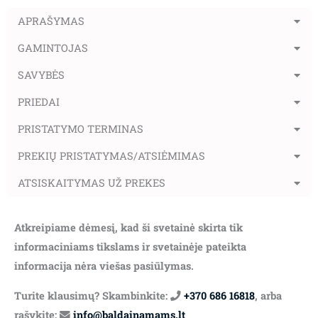
APRAŠYMAS
GAMINTOJAS
SAVYBĖS
PRIEDAI
PRISTATYMO TERMINAS
PREKIŲ PRISTATYMAS/ATSIĖMIMAS
ATSISKAITYMAS UŽ PREKES
Atkreipiame dėmesį, kad ši svetainė skirta tik
informaciniams tikslams ir svetainėje pateikta
informacija nėra viešas pasiūlymas.
Turite klausimų? Skambinkite:
+370 686 16818
, arba
rašykite:
info@baldainamams.lt