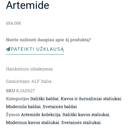
Artemide
654.00
€
Norite sužinoti daugiau apie šį produktą?
PATEIKTI UŽKLAUSĄ
Išankstinis užsakymas
Gamintojas: ALF Italia
SKU
KJAE627
Kategorijos
Itališki baldai
,
Kavos ir žurnaliniai staliukai
,
Modernūs baldai
,
Svetainės baldai
Žymos
Artemide kolekcija
,
Itališki kavos staliukai
,
Modernus kavos staliukai
,
Svetainės staliukai