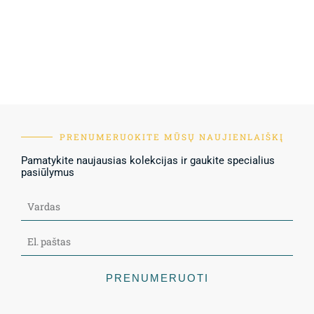
PRENUMERUOKITE MŪSŲ NAUJIENLAIŠKĮ
Pamatykite naujausias kolekcijas ir gaukite specialius
pasiūlymus
PRENUMERUOTI