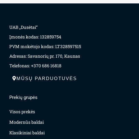
UAB „Dusėtai“
Įmonės kodas: 132859754
PVM mokėtojo kodas: LT328597515
Adresas: Savanorių pr. 170, Kaunas
Telefonas: +370 686 16818
MŪSŲ PARDUOTUVĖS
Prekių grupės
Visos prekės
Modernūs baldai
Klasikiniai baldai