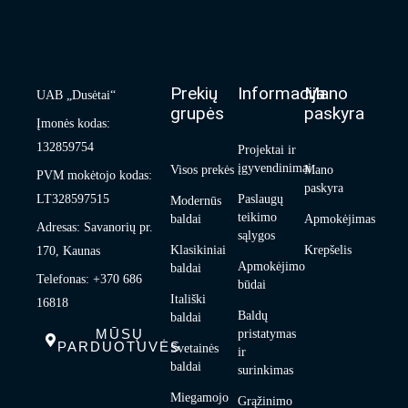
Prekių
Informacija
Mano
UAB „Dusėtai“
grupės
paskyra
Įmonės kodas:
132859754
Projektai ir
įgyvendinimai
Visos prekės
Mano
PVM mokėtojo kodas:
paskyra
LT328597515
Paslaugų
Modernūs
teikimo
baldai
Apmokėjimas
Adresas: Savanorių pr.
sąlygos
Klasikiniai
Krepšelis
170, Kaunas
Apmokėjimo
baldai
Telefonas: +370 686
būdai
Itališki
16818
Baldų
baldai
MŪSŲ
pristatymas
PARDUOTUVĖS
Svetainės
ir
baldai
surinkimas
Miegamojo
Grąžinimo