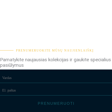
PRENUMERUOKITE MŪSŲ NAUJIENLAIŠKĮ
Pamatykite naujausias kolekcijas ir gaukite specialius
pasiūlymus
PRENUMERUOTI