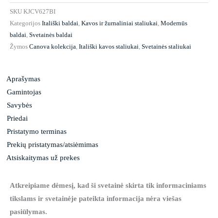
SKU
KJCV627BI
Kategorijos
Itališki baldai
,
Kavos ir žurnaliniai staliukai
,
Modernūs
baldai
,
Svetainės baldai
Žymos
Canova kolekcija
,
Itališki kavos staliukai
,
Svetainės staliukai
Aprašymas
Gamintojas
Savybės
Priedai
Pristatymo terminas
Prekių pristatymas/atsiėmimas
Atsiskaitymas už prekes
Atkreipiame dėmesį, kad ši svetainė skirta tik informaciniams
tikslams ir svetainėje pateikta informacija nėra viešas
pasiūlymas.