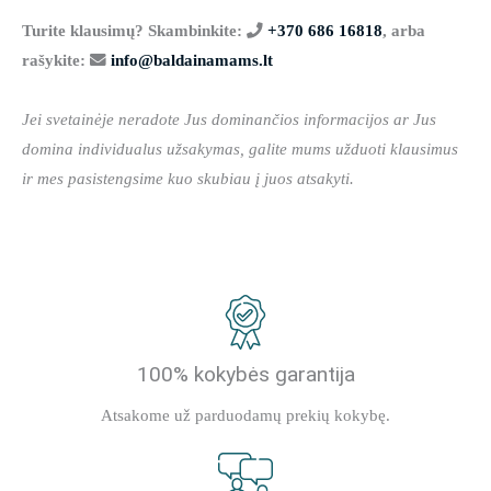
Turite klausimų? Skambinkite:
+370 686 16818
, arba
rašykite:
info@baldainamams.lt
Jei svetainėje neradote Jus dominančios informacijos ar Jus
domina individualus užsakymas, galite mums užduoti klausimus
ir mes pasistengsime kuo skubiau į juos atsakyti.
100% kokybės garantija
Atsakome už parduodamų prekių kokybę.