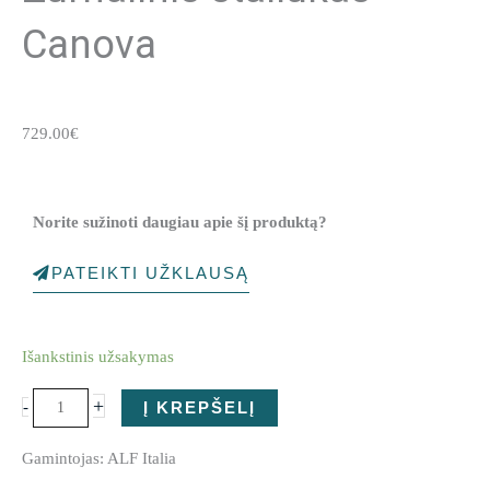
Canova
729.00
€
Norite sužinoti daugiau apie šį produktą?
PATEIKTI UŽKLAUSĄ
produkto
Išankstinis užsakymas
kiekis:
Žurnalinis
+
-
Į KREPŠELĮ
staliukas
Canova
Gamintojas: ALF Italia