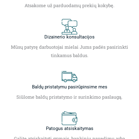
Atsakome už parduodamų prekių kokybę.
Dizainerio konsultacijos
Mūsų patyrę darbuotojai mielai Jums padės pasirinkti
tinkamus baldus.
Baldų pristatymu pasirūpinsime mes
Siūlome baldų pristatymo ir surinkimo paslaugą.
Patogus atsiskaitymas
Galite atsiskaityti grynais, bankiniu pavedimu arba