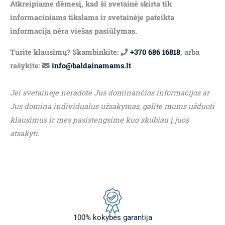
Atkreipiame dėmesį, kad ši svetainė skirta tik
informaciniams tikslams ir svetainėje pateikta
informacija nėra viešas pasiūlymas.
Turite klausimų? Skambinkite:
+370 686 16818
, arba
rašykite:
info@baldainamams.lt
Jei svetainėje neradote Jus dominančios informacijos ar
Jus domina individualus užsakymas, galite mums užduoti
klausimus ir mes pasistengsime kuo skubiau į juos
atsakyti.
100% kokybės garantija