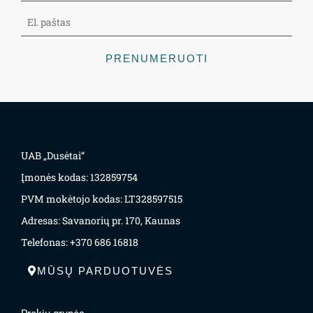
PRENUMERUOTI
UAB „Dusėtai“
Įmonės kodas: 132859754
PVM mokėtojo kodas: LT328597515
Adresas: Savanorių pr. 170, Kaunas
Telefonas: +370 686 16818
MŪSŲ PARDUOTUVĖS