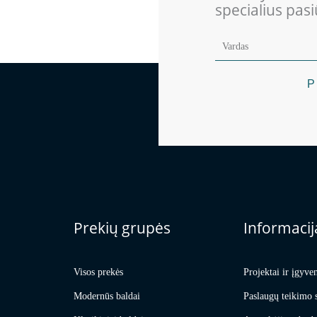
specialius pas
P
Prekių grupės
Informacij
Visos prekės
Projektai ir įgyve
Modernūs baldai
Paslaugų teikimo 