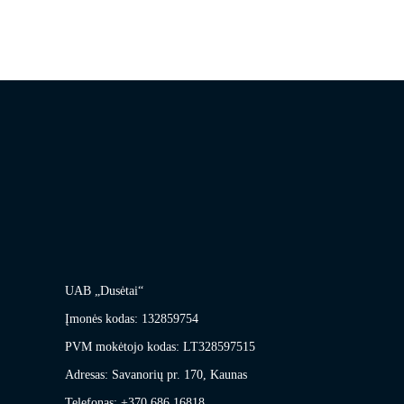
UAB „Dusėtai“
Įmonės kodas: 132859754
PVM mokėtojo kodas: LT328597515
Adresas: Savanorių pr. 170, Kaunas
Telefonas: +370 686 16818