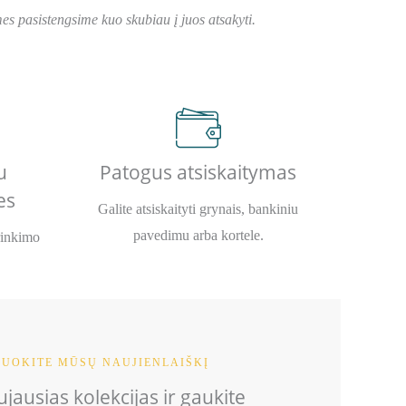
s pasistengsime kuo skubiau į juos atsakyti.
u
Patogus atsiskaitymas
es
Galite atsiskaityti grynais, bankiniu
pavedimu arba kortele.
rinkimo
UOKITE MŪSŲ NAUJIENLAIŠKĮ
jausias kolekcijas ir gaukite