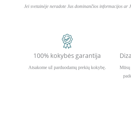
Jei svetainėje neradote Jus dominančios informacijos ar 
100% kokybės garantija
Diza
Atsakome už parduodamų prekių kokybę.
Mūsų 
padė