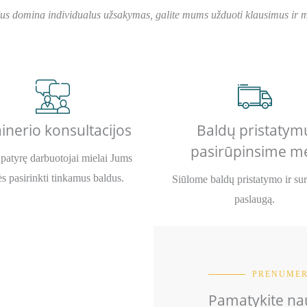
Jus domina individualus užsakymas, galite mums užduoti klausimus ir me
inerio konsultacijos
Baldų pristatym
pasirūpinsime m
patyrę darbuotojai mielai Jums
s pasirinkti tinkamus baldus.
Siūlome baldų pristatymo ir su
paslaugą.
PRENUMER
Pamatykite nau