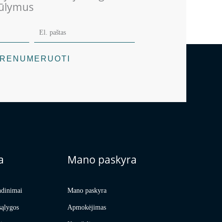
iūlymus
RENUMERUOTI
a
Mano paskyra
ndinimai
Mano paskyra
sąlygos
Apmokėjimas