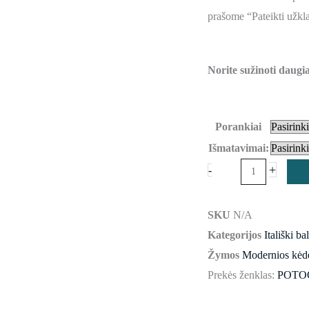
prašome “Pateikti užkl
Norite sužinoti daugi
produkto
Porankiai
kiekis:
Išmatavimai:
Kėdė
Hiru
+
-
SKU
N/A
Kategorijos
Itališki ba
Žymos
Modernios kėd
Prekės ženklas:
POTO