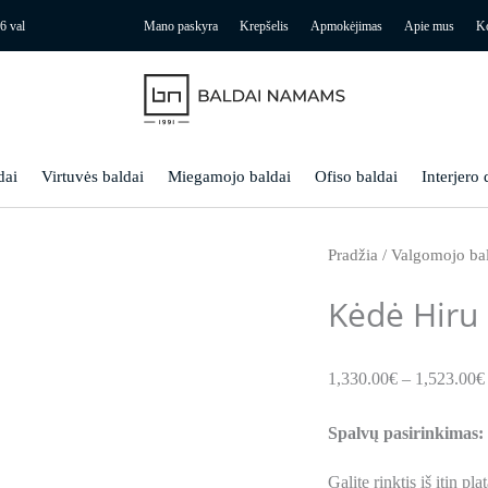
6 val
Mano paskyra
Krepšelis
Apmokėjimas
Apie mus
Ko
dai
Virtuvės baldai
Miegamojo baldai
Ofiso baldai
Interjero 
Pradžia
/
Valgomojo ba
Kėdė Hiru
1,330.00
€
–
1,523.00
€
Spalvų pasirinkimas:
Galite rinktis iš itin p