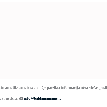
ciniams tikslams ir svetainėje pateikta informacija nėra viešas pas
rba rašykite:
info@baldainamams.lt