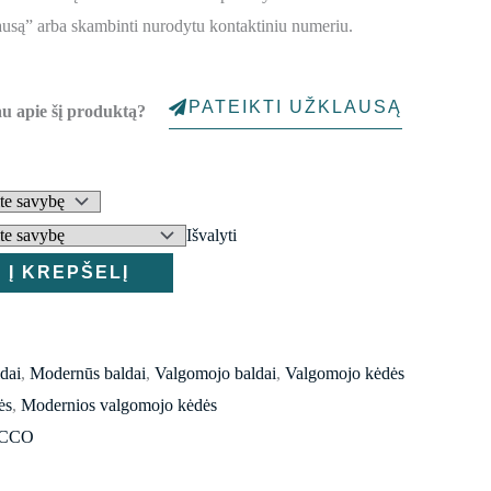
1,523.00€
ausą” arba skambinti nurodytu kontaktiniu numeriu.
PATEIKTI UŽKLAUSĄ
au apie šį produktą?
Išvalyti
Į KREPŠELĮ
ldai
,
Modernūs baldai
,
Valgomojo baldai
,
Valgomojo kėdės
ės
,
Modernios valgomojo kėdės
CCO