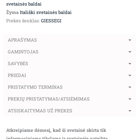
svetainės baldai
Žyma
Itališki svetainės baldai
Prekės ženklas:
GIESSEGI
APRAŠYMAS
GAMINTOJAS
SAVYBĖS
PRIEDAI
PRISTATYMO TERMINAS
PREKIŲ PRISTATYMAS/ATSIĖMIMAS
ATSISKAITYMAS UŽ PREKES
Atkreipiame dėmesį, kad ši svetainė skirta tik
informaciniams tikslams ir svetainėje pateikta