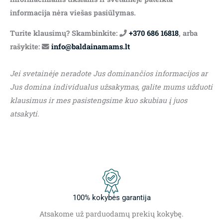
informacija nėra viešas pasiūlymas.
Turite klausimų? Skambinkite:
+370 686 16818
, arba
rašykite:
info@baldainamams.lt
Jei svetainėje neradote Jus dominančios informacijos ar
Jus domina individualus užsakymas, galite mums užduoti
klausimus ir mes pasistengsime kuo skubiau į juos
atsakyti.
100% kokybės garantija
Atsakome už parduodamų prekių kokybę.