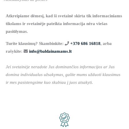
Atkreipiame dėmesį, kad ši svetainė skirta tik informaciniams
tikslams ir svetainėje pateikta informacija nėra viešas
pasiūlymas.
Turite klausimų? Skambinkite:
+370 686 16818
, arba
rašykite:
info@baldainamams.lt
Jei svetainėje neradote Jus dominančios informacijos ar Jus
domina individualus užsakymas, galite mums užduoti klausimus
ir mes pasistengsime kuo skubiau į juos atsakyti.