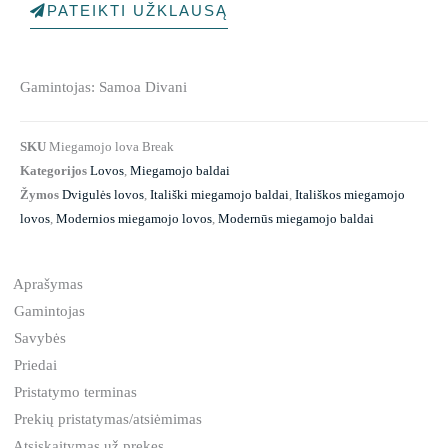
PATEIKTI UŽKLAUSĄ
Gamintojas: Samoa Divani
SKU
Miegamojo lova Break
Kategorijos
Lovos
,
Miegamojo baldai
Žymos
Dvigulės lovos
,
Itališki miegamojo baldai
,
Itališkos miegamojo
lovos
,
Modernios miegamojo lovos
,
Modernūs miegamojo baldai
Aprašymas
Gamintojas
Savybės
Priedai
Pristatymo terminas
Prekių pristatymas/atsiėmimas
Atsiskaitymas už prekes