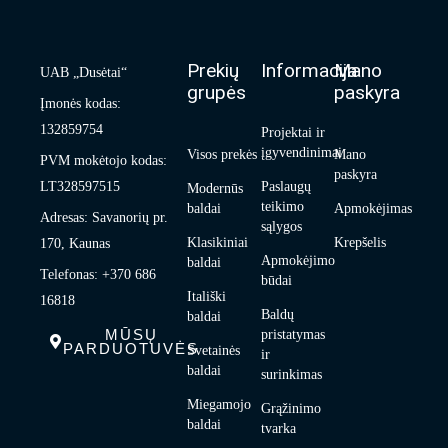
Prekių
Informacija
Mano
UAB „Dusėtai“
grupės
paskyra
Įmonės kodas:
132859754
Projektai ir
įgyvendinimai
Visos prekės
Mano
PVM mokėtojo kodas:
paskyra
LT328597515
Paslaugų
Modernūs
teikimo
baldai
Apmokėjimas
Adresas: Savanorių pr.
sąlygos
Klasikiniai
Krepšelis
170, Kaunas
Apmokėjimo
baldai
Telefonas: +370 686
būdai
Itališki
16818
Baldų
baldai
MŪSŲ
pristatymas
PARDUOTUVĖS
Svetainės
ir
baldai
surinkimas
Miegamojo
Grąžinimo
baldai
tvarka