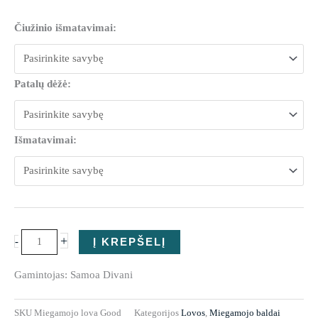
produkto
Čiužinio išmatavimai:
kiekis:
Miegamojo
lova
Patalų dėžė:
Good
Išmatavimai:
+
-
Į KREPŠELĮ
Gamintojas: Samoa Divani
SKU
Miegamojo lova Good
Kategorijos
Lovos
,
Miegamojo baldai