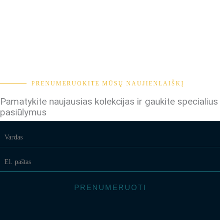
PRENUMERUOKITE MŪSŲ NAUJIENLAIŠKĮ
Pamatykite naujausias kolekcijas ir gaukite specialius
pasiūlymus
PRENUMERUOTI