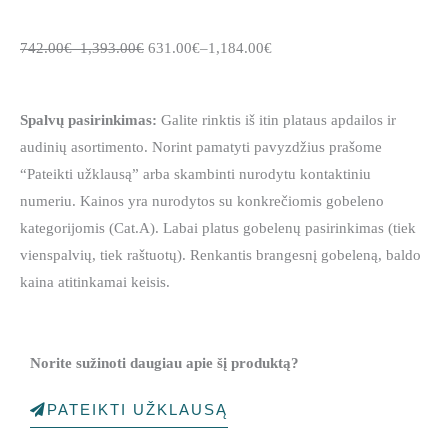
742.00
€
–
1,393.00
€
631.00
€
–
1,184.00
€
Spalvų pasirinkimas:
Galite rinktis iš itin plataus apdailos ir
audinių asortimento. Norint pamatyti pavyzdžius prašome
“Pateikti užklausą” arba skambinti nurodytu kontaktiniu
numeriu. Kainos yra nurodytos su konkrečiomis gobeleno
kategorijomis (Cat.A). Labai platus gobelenų pasirinkimas (tiek
vienspalvių, tiek raštuotų). Renkantis brangesnį gobeleną, baldo
kaina atitinkamai keisis.
Norite sužinoti daugiau apie šį produktą?
PATEIKTI UŽKLAUSĄ