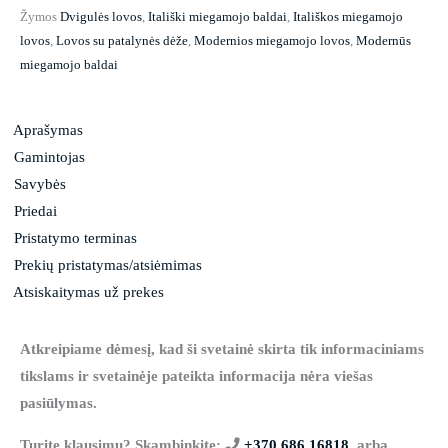
Žymos
Dvigulės lovos
,
Itališki miegamojo baldai
,
Itališkos miegamojo
lovos
,
Lovos su patalynės dėže
,
Modernios miegamojo lovos
,
Modernūs
miegamojo baldai
Aprašymas
Gamintojas
Savybės
Priedai
Pristatymo terminas
Prekių pristatymas/atsiėmimas
Atsiskaitymas už prekes
Atkreipiame dėmesį, kad ši svetainė skirta tik informaciniams
tikslams ir svetainėje pateikta informacija nėra viešas
pasiūlymas.
Turite klausimų? Skambinkite:
+370 686 16818
, arba