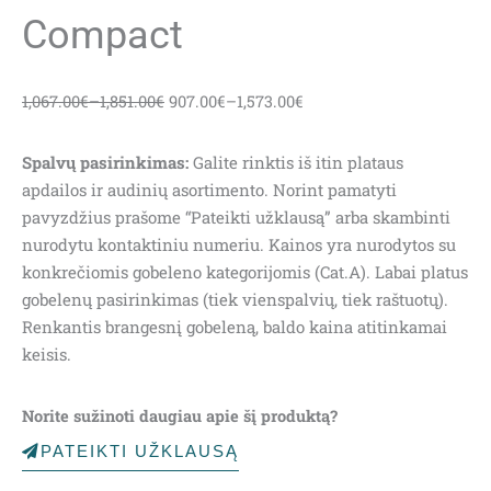
Compact
1,067.00
€
–
1,851.00
€
907.00
€
–
1,573.00
€
Spalvų pasirinkimas:
Galite rinktis iš itin plataus
apdailos ir audinių asortimento. Norint pamatyti
pavyzdžius prašome “Pateikti užklausą” arba skambinti
nurodytu kontaktiniu numeriu. Kainos yra nurodytos su
konkrečiomis gobeleno kategorijomis (Cat.A). Labai platus
gobelenų pasirinkimas (tiek vienspalvių, tiek raštuotų).
Renkantis brangesnį gobeleną, baldo kaina atitinkamai
keisis.
Norite sužinoti daugiau apie šį produktą?
PATEIKTI UŽKLAUSĄ