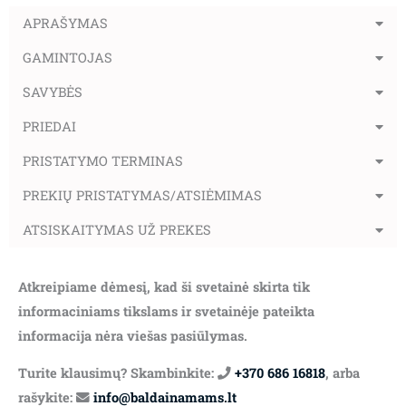
APRAŠYMAS
GAMINTOJAS
SAVYBĖS
PRIEDAI
PRISTATYMO TERMINAS
PREKIŲ PRISTATYMAS/ATSIĖMIMAS
ATSISKAITYMAS UŽ PREKES
Atkreipiame dėmesį, kad ši svetainė skirta tik
informaciniams tikslams ir svetainėje pateikta
informacija nėra viešas pasiūlymas.
Turite klausimų? Skambinkite:
+370 686 16818
, arba
rašykite:
info@baldainamams.lt