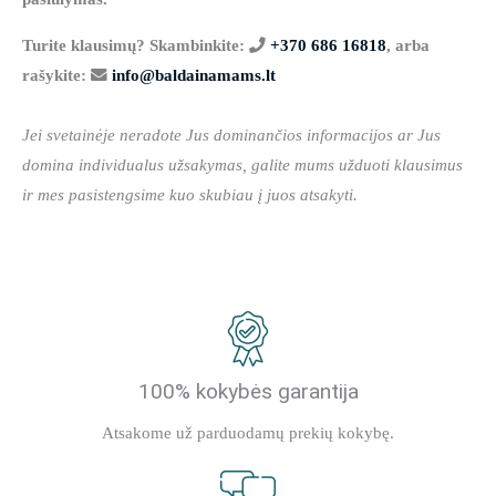
Turite klausimų? Skambinkite:
+370 686 16818
, arba
rašykite:
info@baldainamams.lt
Jei svetainėje neradote Jus dominančios informacijos ar Jus
domina individualus užsakymas, galite mums užduoti klausimus
ir mes pasistengsime kuo skubiau į juos atsakyti.
100% kokybės garantija
Atsakome už parduodamų prekių kokybę.