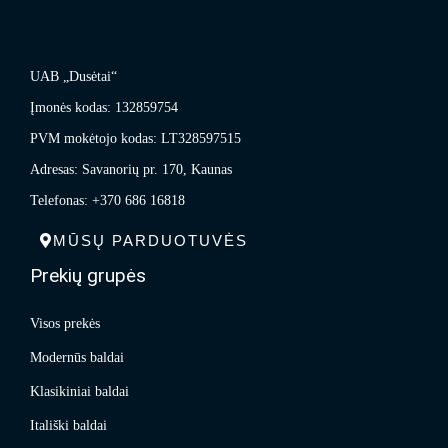
UAB „Dusėtai“
Įmonės kodas: 132859754
PVM mokėtojo kodas: LT328597515
Adresas: Savanorių pr. 170, Kaunas
Telefonas: +370 686 16818
MŪSŲ PARDUOTUVĖS
Prekių grupės
Visos prekės
Modernūs baldai
Klasikiniai baldai
Itališki baldai