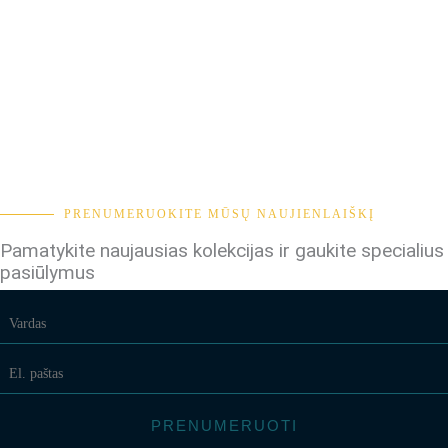
PRENUMERUOKITE MŪSŲ NAUJIENLAIŠKĮ
Pamatykite naujausias kolekcijas ir gaukite specialius
pasiūlymus
PRENUMERUOTI