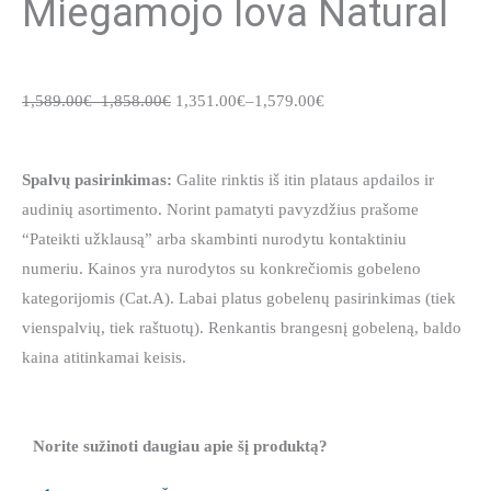
Miegamojo lova Natural
1,589.00
€
–
1,858.00
€
1,351.00
€
–
1,579.00
€
Spalvų pasirinkimas:
Galite rinktis iš itin plataus apdailos ir
audinių asortimento. Norint pamatyti pavyzdžius prašome
“Pateikti užklausą” arba skambinti nurodytu kontaktiniu
numeriu. Kainos yra nurodytos su konkrečiomis gobeleno
kategorijomis (Cat.A). Labai platus gobelenų pasirinkimas (tiek
vienspalvių, tiek raštuotų). Renkantis brangesnį gobeleną, baldo
kaina atitinkamai keisis.
Norite sužinoti daugiau apie šį produktą?