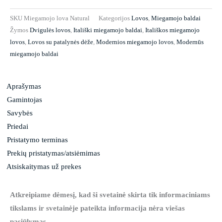
SKU
Miegamojo lova Natural
Kategorijos
Lovos
,
Miegamojo baldai
Žymos
Dvigulės lovos
,
Itališki miegamojo baldai
,
Itališkos miegamojo
lovos
,
Lovos su patalynės dėže
,
Modernios miegamojo lovos
,
Modernūs
miegamojo baldai
Aprašymas
Gamintojas
Savybės
Priedai
Pristatymo terminas
Prekių pristatymas/atsiėmimas
Atsiskaitymas už prekes
Atkreipiame dėmesį, kad ši svetainė skirta tik informaciniams
tikslams ir svetainėje pateikta informacija nėra viešas
pasiūlymas.