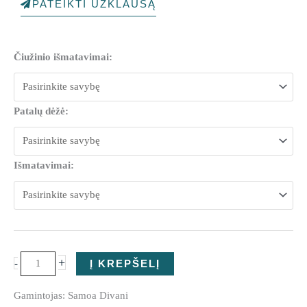
PATEIKTI UŽKLAUSĄ
produkto
Čiužinio išmatavimai:
kiekis:
Miegamojo
lova
Patalų dėžė:
Natural
Išmatavimai:
+
-
Į KREPŠELĮ
Gamintojas: Samoa Divani