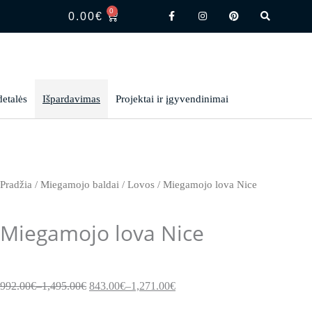
F
I
P
S
0
CART
a
n
i
e
0.00
€
c
s
n
a
e
t
t
r
b
a
e
c
o
g
r
h
o
r
e
k
a
s
-
m
t
f
detalės
Išpardavimas
Projektai ir įgyvendinimai
Pradžia
/
Miegamojo baldai
/
Lovos
/ Miegamojo lova Nice
Miegamojo lova Nice
992.00
€
–
1,495.00
€
843.00
€
–
1,271.00
€