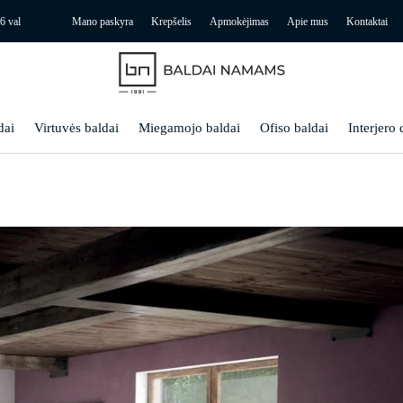
6 val
Mano paskyra
Krepšelis
Apmokėjimas
Apie mus
Kontaktai
dai
Virtuvės baldai
Miegamojo baldai
Ofiso baldai
Interjero 