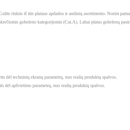
alite rinktis iš itin plataus apdailos ir audinių asortimento. Norint pa
rečiomis gobeleno kategorijomis (Cat.A). Labai platus gobelenų pasirin
tis dėl techninių ekranų parametrų, nuo realių produktų spalvos.
is dėl apšvietimo parametrų, nuo realių produktų spalvos.