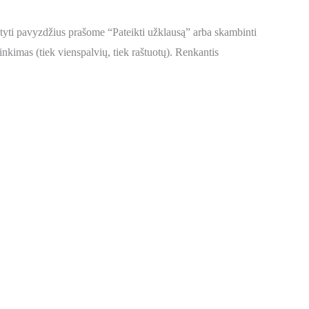
matyti pavyzdžius prašome “Pateikti užklausą” arba skambinti
kimas (tiek vienspalvių, tiek raštuotų). Renkantis