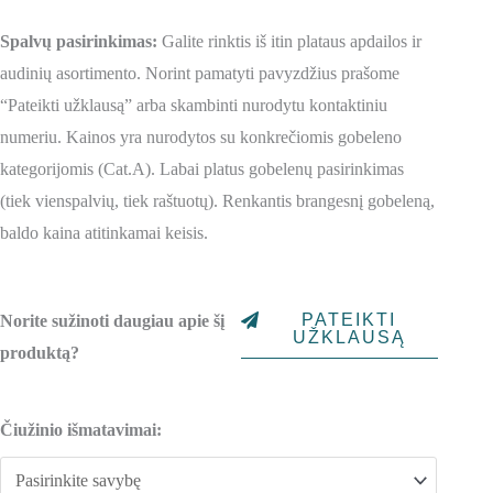
Spalvų pasirinkimas:
Galite rinktis iš itin plataus apdailos ir
audinių asortimento. Norint pamatyti pavyzdžius prašome
“Pateikti užklausą” arba skambinti nurodytu kontaktiniu
numeriu. Kainos yra nurodytos su konkrečiomis gobeleno
kategorijomis (Cat.A). Labai platus gobelenų pasirinkimas
(tiek vienspalvių, tiek raštuotų). Renkantis brangesnį gobeleną,
baldo kaina atitinkamai keisis.
PATEIKTI
Norite sužinoti daugiau apie šį
UŽKLAUSĄ
produktą?
produkto
Čiužinio išmatavimai:
kiekis:
Miegamojo