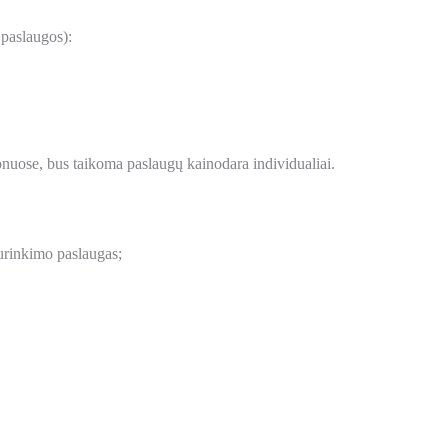
 paslaugos):
onuose, bus taikoma paslaugų kainodara individualiai.
urinkimo paslaugas;