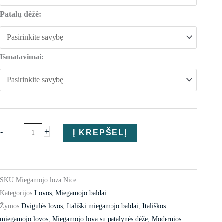
lova
Patalų dėžė:
Nice
Išmatavimai:
+
-
Į KREPŠELĮ
SKU
Miegamojo lova Nice
Kategorijos
Lovos
,
Miegamojo baldai
Žymos
Dvigulės lovos
,
Itališki miegamojo baldai
,
Itališkos
miegamojo lovos
,
Miegamojo lova su patalynės dėže
,
Modernios