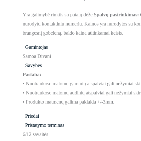
Yra galimybė rinktis su patalų dėže.
Spalvų pasirinkimas:
G
nurodytu kontaktiniu numeriu. Kainos yra nurodytos su konk
brangesnį gobeleną, baldo kaina atitinkamai keisis.
Gamintojas
Samoa Divani
Savybės
Pastaba:
• Nuotraukose matomų gaminių atspalviai gali nežymiai skir
• Nuotraukose matomų audinių atspalviai gali nežymiai skirt
• Produkto matmenų galima paklaida +/-3mm.
Priedai
Pristatymo terminas
6/12 savaitės