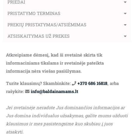
PRIEDAI
PRISTATYMO TERMINAS
PREKIŲ PRISTATYMAS/ATSIĖMIMAS
ATSISKAITYMAS UŽ PREKES
Atkreipiame dėmesį, kad ši svetainė skirta tik
informaciniams tikslams ir svetainėje pateikta
informacija nėra viešas pasiūlymas.
Turite klausimų? Skambinkite:
+370 686 16818
, arba
rašykite:
info@baldainamams.lt
Jei svetainėje neradote Jus dominančios informacijos ar
Jus domina individualus užsakymas, galite mums užduoti
klausimus ir mes pasistengsime kuo skubiau į juos
atsakyti.