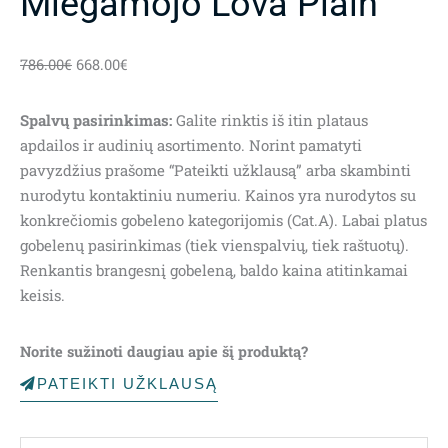
Miegamojo Lova Plain
786.00
€
668.00
€
Spalvų pasirinkimas:
Galite rinktis iš itin plataus
apdailos ir audinių asortimento. Norint pamatyti
pavyzdžius prašome “Pateikti užklausą” arba skambinti
nurodytu kontaktiniu numeriu. Kainos yra nurodytos su
konkrečiomis gobeleno kategorijomis (Cat.A). Labai platus
gobelenų pasirinkimas (tiek vienspalvių, tiek raštuotų).
Renkantis brangesnį gobeleną, baldo kaina atitinkamai
keisis.
Norite sužinoti daugiau apie šį produktą?
PATEIKTI UŽKLAUSĄ