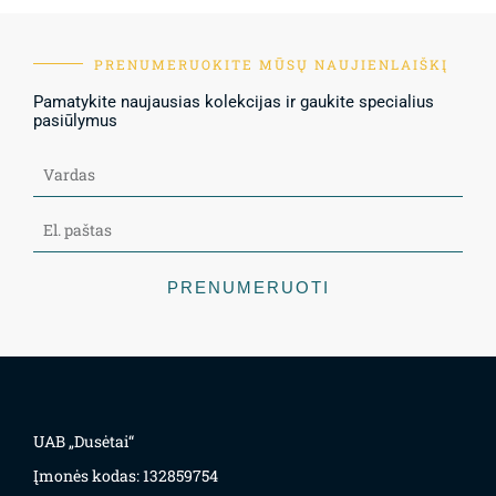
PRENUMERUOKITE MŪSŲ NAUJIENLAIŠKĮ
Pamatykite naujausias kolekcijas ir gaukite specialius
pasiūlymus
PRENUMERUOTI
UAB „Dusėtai“
Įmonės kodas: 132859754