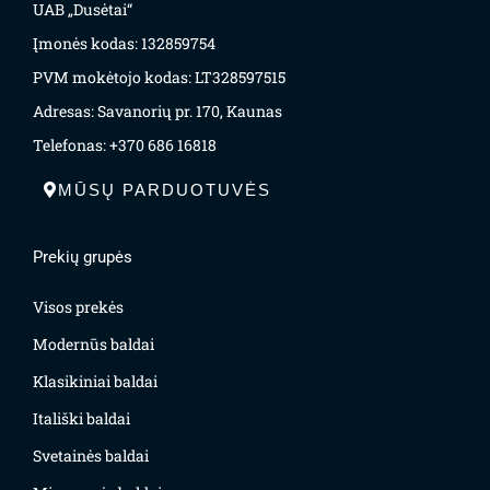
UAB „Dusėtai“
Įmonės kodas: 132859754
PVM mokėtojo kodas: LT328597515
Adresas: Savanorių pr. 170, Kaunas
Telefonas: +370 686 16818
MŪSŲ PARDUOTUVĖS
Prekių grupės
Visos prekės
Modernūs baldai
Klasikiniai baldai
Itališki baldai
Svetainės baldai