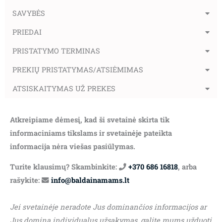
SAVYBĖS
PRIEDAI
PRISTATYMO TERMINAS
PREKIŲ PRISTATYMAS/ATSIĖMIMAS
ATSISKAITYMAS UŽ PREKES
Atkreipiame dėmesį, kad ši svetainė skirta tik
informaciniams tikslams ir svetainėje pateikta
informacija nėra viešas pasiūlymas.
Turite klausimų? Skambinkite:
+370 686 16818
, arba
rašykite:
info@baldainamams.lt
Jei svetainėje neradote Jus dominančios informacijos ar
Jus domina individualus užsakymas, galite mums užduoti