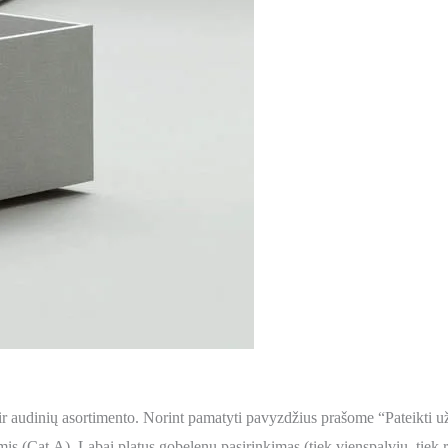
os ir audinių asortimento. Norint pamatyti pavyzdžius prašome “Pateikti
s (Cat.A). Labai platus gobelenų pasirinkimas (tiek vienspalvių, tiek 