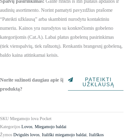
Spalvų pasirinkimas:
Galite rinktis iš itin plataus apdailos ir
audinių asortimento. Norint pamatyti pavyzdžius prašome
“Pateikti užklausą” arba skambinti nurodytu kontaktiniu
numeriu. Kainos yra nurodytos su konkrečiomis gobeleno
kategorijomis (Cat.A). Labai platus gobelenų pasirinkimas
(tiek vienspalvių, tiek raštuotų). Renkantis brangesnį gobeleną,
baldo kaina atitinkamai keisis.
PATEIKTI
Norite sužinoti daugiau apie šį
UŽKLAUSĄ
produktą?
SKU
Miegamojo lova Pocket
Kategorijos
Lovos
,
Miegamojo baldai
Žymos
Dvigulės lovos
,
Itališki miegamojo baldai
,
Itališkos