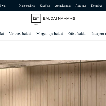
6 val
Mano paskyra
Krepšelis
Apmokėjimas
Apie mus
Kontaktai
dai
Virtuvės baldai
Miegamojo baldai
Ofiso baldai
Interjero 