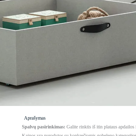
Aprašymas
Spalvų pasirinkimas:
Galite rinktis iš itin plataus apdail
Kainos yra nurodytos su konkrečiomis gobeleno kategorijomi