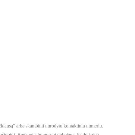
 užklausą” arba skambinti nurodytu kontaktiniu numeriu.
raštuotų). Renkantis brangesnį gobeleną, baldo kaina