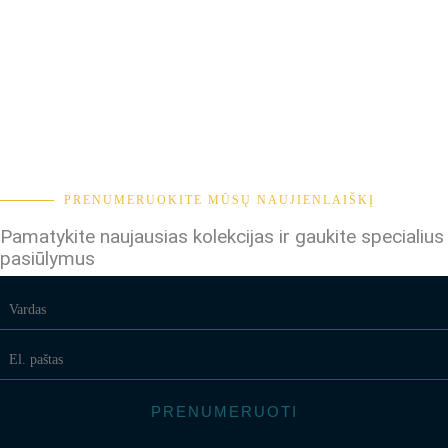
PRENUMERUOKITE MŪSŲ NAUJIENLAIŠKĮ
Pamatykite naujausias kolekcijas ir gaukite specialius
pasiūlymus
PRENUMERUOTI