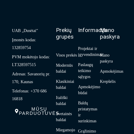
Prekių
Informacija
Mano
UAB „Dusėtai“
grupės
paskyra
Įmonės kodas:
132859754
Projektai ir
įgyvendinimai
Visos prekės
Mano
PVM mokėtojo kodas:
paskyra
LT328597515
Paslaugų
Modernūs
teikimo
baldai
Apmokėjimas
Adresas: Savanorių pr.
sąlygos
Klasikiniai
Krepšelis
170, Kaunas
Apmokėjimo
baldai
Telefonas: +370 686
būdai
Itališki
16818
Baldų
baldai
MŪSŲ
pristatymas
PARDUOTUVĖS
Svetainės
ir
baldai
surinkimas
Miegamojo
Grąžinimo