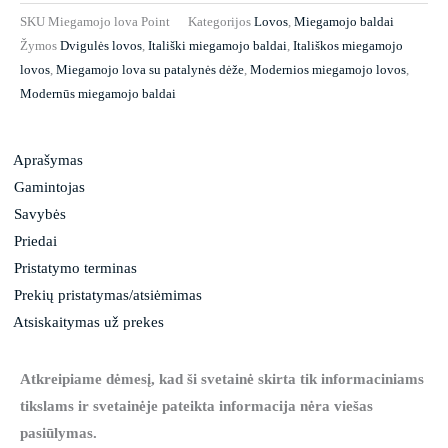
SKU
Miegamojo lova Point
Kategorijos
Lovos
,
Miegamojo baldai
Žymos
Dvigulės lovos
,
Itališki miegamojo baldai
,
Itališkos miegamojo
lovos
,
Miegamojo lova su patalynės dėže
,
Modernios miegamojo lovos
,
Modernūs miegamojo baldai
Aprašymas
Gamintojas
Savybės
Priedai
Pristatymo terminas
Prekių pristatymas/atsiėmimas
Atsiskaitymas už prekes
Atkreipiame dėmesį, kad ši svetainė skirta tik informaciniams
tikslams ir svetainėje pateikta informacija nėra viešas
pasiūlymas.