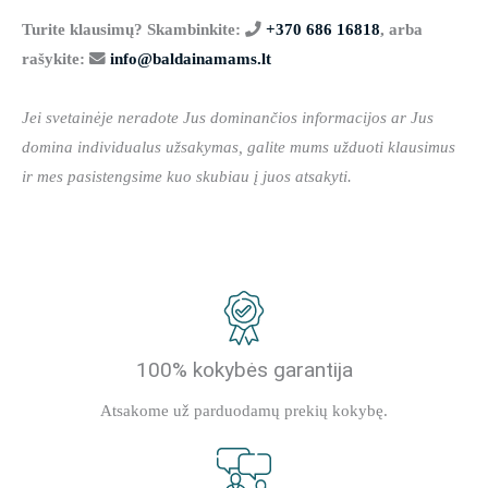
Turite klausimų? Skambinkite:
+370 686 16818
, arba
rašykite:
info@baldainamams.lt
Jei svetainėje neradote Jus dominančios informacijos ar Jus
domina individualus užsakymas, galite mums užduoti klausimus
ir mes pasistengsime kuo skubiau į juos atsakyti.
100% kokybės garantija
Atsakome už parduodamų prekių kokybę.