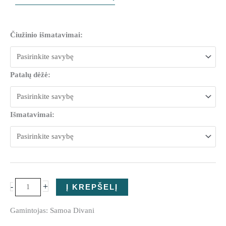
produkto
Čiužinio išmatavimai:
kiekis:
Miegamojo
lova
Patalų dėžė:
Point
Išmatavimai:
+
-
Į KREPŠELĮ
Gamintojas: Samoa Divani