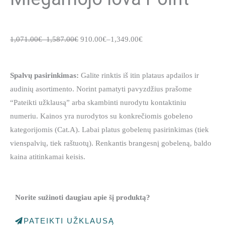
1,071.00
€
–
1,587.00
€
910.00
€
–
1,349.00
€
Spalvų pasirinkimas:
Galite rinktis iš itin plataus apdailos ir
audinių asortimento. Norint pamatyti pavyzdžius prašome
“Pateikti užklausą” arba skambinti nurodytu kontaktiniu
numeriu. Kainos yra nurodytos su konkrečiomis gobeleno
kategorijomis (Cat.A). Labai platus gobelenų pasirinkimas (tiek
vienspalvių, tiek raštuotų). Renkantis brangesnį gobeleną, baldo
kaina atitinkamai keisis.
Norite sužinoti daugiau apie šį produktą?
PATEIKTI UŽKLAUSĄ