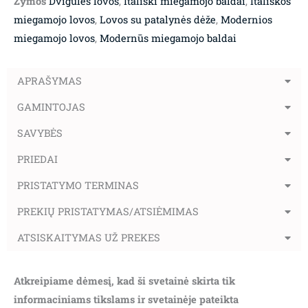
Žymos
Dvigulės lovos
,
Itališki miegamojo baldai
,
Itališkos
miegamojo lovos
,
Lovos su patalynės dėže
,
Modernios
miegamojo lovos
,
Modernūs miegamojo baldai
APRAŠYMAS
GAMINTOJAS
SAVYBĖS
PRIEDAI
PRISTATYMO TERMINAS
PREKIŲ PRISTATYMAS/ATSIĖMIMAS
ATSISKAITYMAS UŽ PREKES
Atkreipiame dėmesį, kad ši svetainė skirta tik
informaciniams tikslams ir svetainėje pateikta