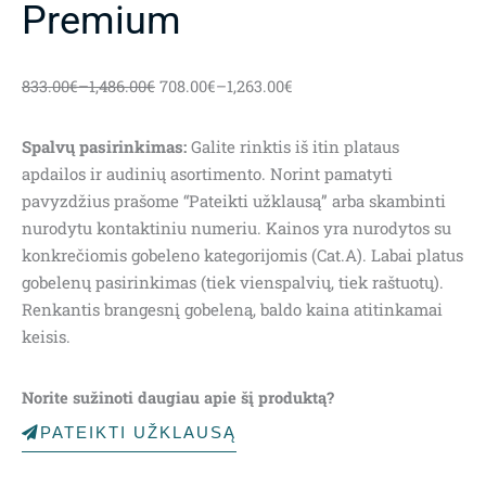
Premium
833.00
€
–
1,486.00
€
708.00
€
–
1,263.00
€
Spalvų pasirinkimas:
Galite rinktis iš itin plataus
apdailos ir audinių asortimento. Norint pamatyti
pavyzdžius prašome “Pateikti užklausą” arba skambinti
nurodytu kontaktiniu numeriu. Kainos yra nurodytos su
konkrečiomis gobeleno kategorijomis (Cat.A). Labai platus
gobelenų pasirinkimas (tiek vienspalvių, tiek raštuotų).
Renkantis brangesnį gobeleną, baldo kaina atitinkamai
keisis.
Norite sužinoti daugiau apie šį produktą?
PATEIKTI UŽKLAUSĄ