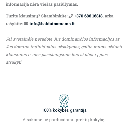
informacija nėra viešas pasiūlymas.
Turite klausimų? Skambinkite:
+370 686 16818
, arba
rašykite:
info@baldainamams.lt
Jei svetainėje neradote Jus dominančios informacijos ar
Jus domina individualus užsakymas, galite mums užduoti
klausimus ir mes pasistengsime kuo skubiau į juos
atsakyti.
100% kokybės garantija
Atsakome už parduodamų prekių kokybę.