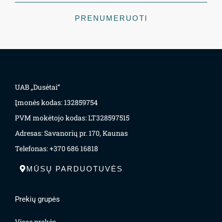
PRENUMERUOTI
UAB „Dusėtai“
Įmonės kodas: 132859754
PVM mokėtojo kodas: LT328597515
Adresas: Savanorių pr. 170, Kaunas
Telefonas: +370 686 16818
MŪSŲ PARDUOTUVĖS
Prekių grupės
Visos prekės