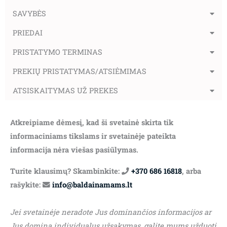
SAVYBĖS
PRIEDAI
PRISTATYMO TERMINAS
PREKIŲ PRISTATYMAS/ATSIĖMIMAS
ATSISKAITYMAS UŽ PREKES
Atkreipiame dėmesį, kad ši svetainė skirta tik
informaciniams tikslams ir svetainėje pateikta
informacija nėra viešas pasiūlymas.
Turite klausimų? Skambinkite:
+370 686 16818
, arba
rašykite:
info@baldainamams.lt
Jei svetainėje neradote Jus dominančios informacijos ar
Jus domina individualus užsakymas, galite mums užduoti