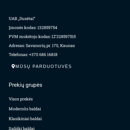
UAB „Dusėtai“
Įmonės kodas: 132859754
PVM mokėtojo kodas: LT328597515
Adresas: Savanorių pr. 170, Kaunas
Telefonas: +370 686 16818
MŪSŲ PARDUOTUVĖS
Prekių grupės
Visos prekės
Modernūs baldai
Klasikiniai baldai
Itališki baldai