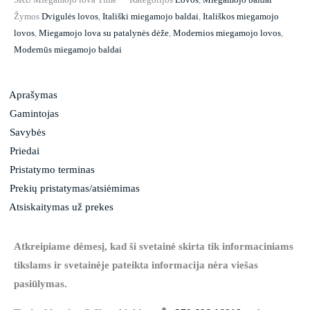
Žymos
Dvigulės lovos
,
Itališki miegamojo baldai
,
Itališkos miegamojo
lovos
,
Miegamojo lova su patalynės dėže
,
Modernios miegamojo lovos
,
Modernūs miegamojo baldai
Aprašymas
Gamintojas
Savybės
Priedai
Pristatymo terminas
Prekių pristatymas/atsiėmimas
Atsiskaitymas už prekes
Atkreipiame dėmesį, kad ši svetainė skirta tik informaciniams
tikslams ir svetainėje pateikta informacija nėra viešas
pasiūlymas.