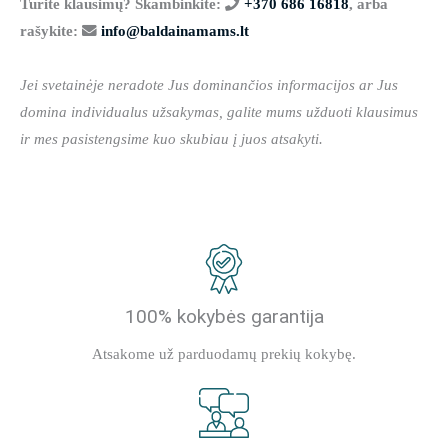
Turite klausimų? Skambinkite:
+370 686 16818
, arba
rašykite:
info@baldainamams.lt
Jei svetainėje neradote Jus dominančios informacijos ar Jus
domina individualus užsakymas, galite mums užduoti klausimus
ir mes pasistengsime kuo skubiau į juos atsakyti.
100% kokybės garantija
Atsakome už parduodamų prekių kokybę.