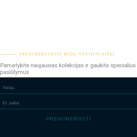
PRENUMERUOKITE MŪSŲ NAUJIENLAIŠKĮ
Pamatykite naujausias kolekcijas ir gaukite specialius
pasiūlymus
PRENUMERUOTI