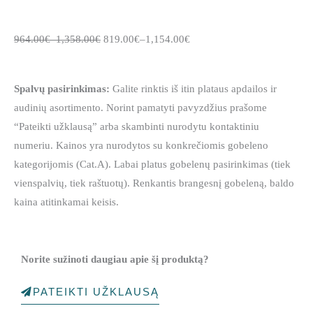
964.00
€
–
1,358.00
€
819.00
€
–
1,154.00
€
Spalvų pasirinkimas:
Galite rinktis iš itin plataus apdailos ir
audinių asortimento. Norint pamatyti pavyzdžius prašome
“Pateikti užklausą” arba skambinti nurodytu kontaktiniu
numeriu. Kainos yra nurodytos su konkrečiomis gobeleno
kategorijomis (Cat.A). Labai platus gobelenų pasirinkimas (tiek
vienspalvių, tiek raštuotų). Renkantis brangesnį gobeleną, baldo
kaina atitinkamai keisis.
Norite sužinoti daugiau apie šį produktą?
PATEIKTI UŽKLAUSĄ