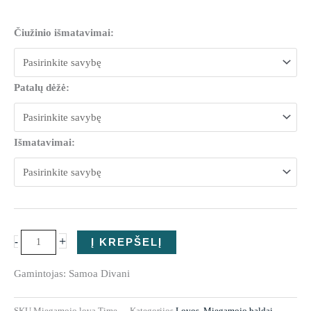
produkto
Čiužinio išmatavimai:
kiekis:
Miegamojo
lova
Patalų dėžė:
Time
Išmatavimai:
+
-
Į KREPŠELĮ
Gamintojas: Samoa Divani
SKU
Miegamojo lova Time
Kategorijos
Lovos
,
Miegamojo baldai