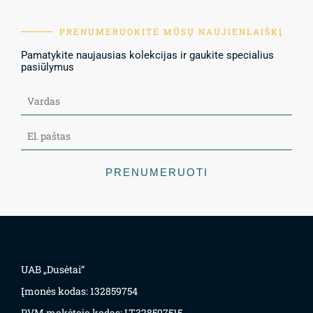
PRENUMERUOKITE MŪSŲ NAUJIENLAIŠKĮ
Pamatykite naujausias kolekcijas ir gaukite specialius
pasiūlymus
PRENUMERUOTI
UAB „Dusėtai“
Įmonės kodas: 132859754
PVM mokėtojo kodas: LT328597515