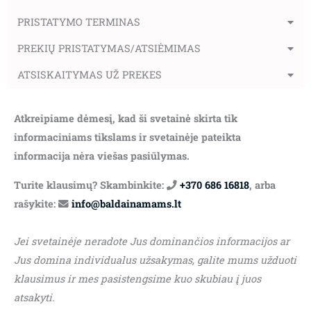
PRISTATYMO TERMINAS
PREKIŲ PRISTATYMAS/ATSIĖMIMAS
ATSISKAITYMAS UŽ PREKES
Atkreipiame dėmesį, kad ši svetainė skirta tik
informaciniams tikslams ir svetainėje pateikta
informacija nėra viešas pasiūlymas.
Turite klausimų? Skambinkite:
+370 686 16818
, arba
rašykite:
info@baldainamams.lt
Jei svetainėje neradote Jus dominančios informacijos ar
Jus domina individualus užsakymas, galite mums užduoti
klausimus ir mes pasistengsime kuo skubiau į juos
atsakyti.