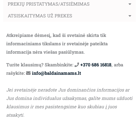
PREKIŲ PRISTATYMAS/ATSIĖMIMAS
ATSISKAITYMAS UŽ PREKES
Atkreipiame dėmesį, kad ši svetainė skirta tik
informaciniams tikslams ir svetainėje pateikta
informacija nėra viešas pasiūlymas.
Turite klausimų? Skambinkite:
+370 686 16818
, arba
rašykite:
info@baldainamams.lt
Jei svetainėje neradote Jus dominančios informacijos ar
Jus domina individualus užsakymas, galite mums užduoti
klausimus ir mes pasistengsime kuo skubiau į juos
atsakyti.