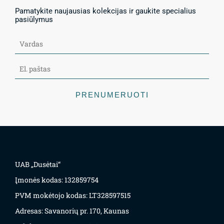
Pamatykite naujausias kolekcijas ir gaukite specialius
pasiūlymus
PRENUMERUOTI
UAB „Dusėtai“
Įmonės kodas: 132859754
PVM mokėtojo kodas: LT328597515
Adresas: Savanorių pr. 170, Kaunas