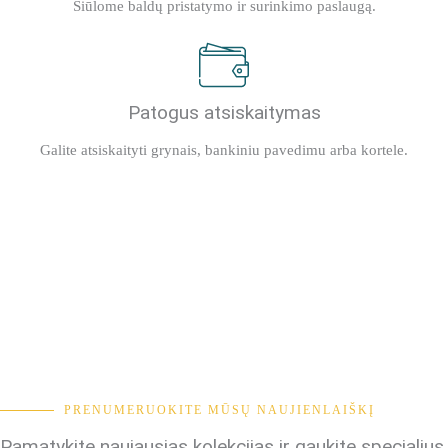
Siūlome baldų pristatymo ir surinkimo paslaugą.
Patogus atsiskaitymas
Galite atsiskaityti grynais, bankiniu pavedimu arba kortele.
PRENUMERUOKITE MŪSŲ NAUJIENLAIŠKĮ
Pamatykite naujausias kolekcijas ir gaukite specialius