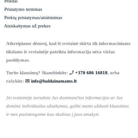
Priedai
Pristatymo terminas
Prekių pristatymas/atsiėmimas
Atsiskaitymas už prekes
Atkreipiame dėmesį, kad ši svetainė skirta tik informaciniams
tikslams ir svetainėje pateikta informacija nėra viešas
pasiūlymas.
Turite klausimų? Skambinkite:
+370 686 16818
, arba
rašykite:
info@baldainamams.lt
Jei svetainėje neradote Jus dominančios informacijos ar Jus
domina individualus užsakymas, galite mums užduoti klausimus
ir mes pasistengsime kuo skubiau į juos atsakyti.