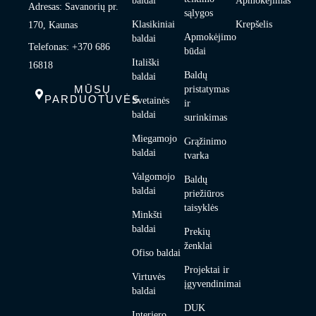
baldai
Apmokėjimas
Adresas: Savanorių pr.
sąlygos
Klasikiniai
Krepšelis
170, Kaunas
Apmokėjimo
baldai
Telefonas: +370 686
būdai
Itališki
16818
Baldų
baldai
MŪSŲ
pristatymas
PARDUOTUVĖS
Svetainės
ir
baldai
surinkimas
Miegamojo
Grąžinimo
baldai
tvarka
Valgomojo
Baldų
baldai
priežiūros
taisyklės
Minkšti
baldai
Prekių
ženklai
Ofiso baldai
Projektai ir
Virtuvės
įgyvendinimai
baldai
DUK
Interjero