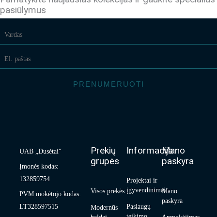
pasiūlymus
PRENUMERUOTI
Prekių
Informacija
Mano
UAB „Dusėtai“
grupės
paskyra
Įmonės kodas:
132859754
Projektai ir
įgyvendinimai
Visos prekės
Mano
PVM mokėtojo kodas:
paskyra
LT328597515
Paslaugų
Modernūs
teikimo