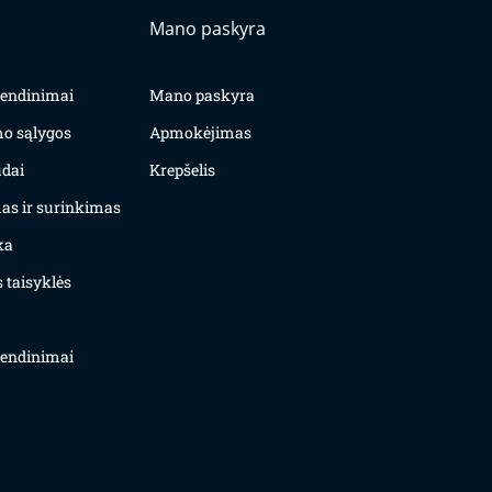
Mano paskyra
yvendinimai
Mano paskyra
mo sąlygos
Apmokėjimas
dai
Krepšelis
as ir surinkimas
ka
 taisyklės
yvendinimai