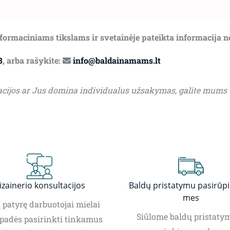
informaciniams tikslams ir svetainėje pateikta informacija 
8
, arba rašykite:
info@baldainamams.lt
acijos ar Jus domina individualus užsakymas, galite mums
izainerio konsultacijos
Baldų pristatymu pasirūp
mes
patyrę darbuotojai mielai
Siūlome baldų pristatym
padės pasirinkti tinkamus