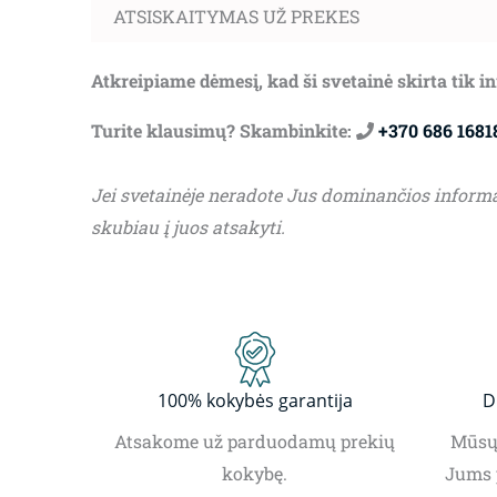
ATSISKAITYMAS UŽ PREKES
Atkreipiame dėmesį, kad ši svetainė skirta tik 
Turite klausimų? Skambinkite:
+370 686 1681
Jei svetainėje neradote Jus dominančios inform
skubiau į juos atsakyti.
100% kokybės garantija
D
Atsakome už parduodamų prekių
Mūsų 
kokybę.
Jums 