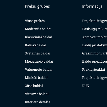
Prekių grupės
Informacija
Visos prekės
Projektai ir įg
Modernūs baldai
Paslaugų teiki
Klasikiniai baldai
Apmokėjimo bū
Itališki baldai
Baldų pristatym
Svetainės baldai
Grąžinimo tvar
Miegamojo baldai
Baldų priežiūros
Valgomojo baldai
Prekių ženklai
Minkšti baldai
Projektai ir įg
Ofiso baldai
DUK
Virtuvės baldai
Interjero detalės