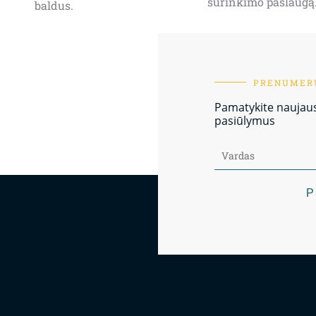
surinkimo paslaugą
baldus.
PRENUMERU
Pamatykite naujausi
pasiūlymus
P