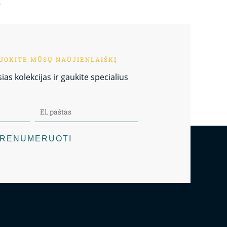
.
OKITE MŪSŲ NAUJIENLAIŠKĮ
as kolekcijas ir gaukite specialius
RENUMERUOTI