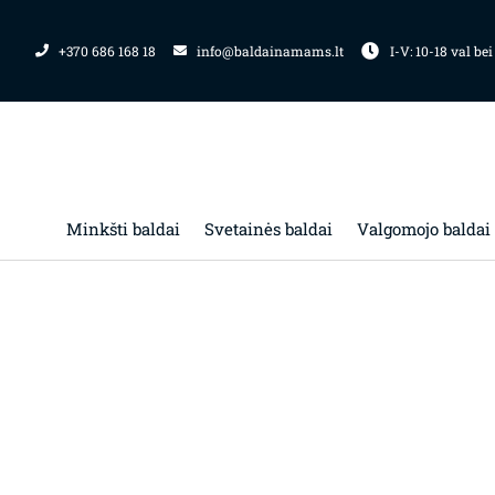
Pereiti
prie
+370 686 168 18
info@baldainamams.lt
I-V: 10-18 val bei
turinio
Minkšti baldai
Svetainės baldai
Valgomojo baldai