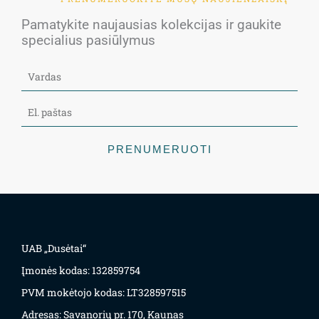
Pamatykite naujausias kolekcijas ir gaukite
specialius pasiūlymus
PRENUMERUOTI
UAB „Dusėtai“
Įmonės kodas: 132859754
PVM mokėtojo kodas: LT328597515
Adresas: Savanorių pr. 170, Kaunas