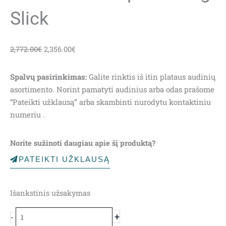
Slick
Original
Current
2,772.00
€
2,356.00
€
price
price
was:
is:
Spalvų pasirinkimas:
Galite rinktis iš itin plataus audinių
2,772.00€.
2,356.00€.
asortimento. Norint pamatyti audinius arba odas prašome
“Pateikti užklausą” arba skambinti nurodytu kontaktiniu
numeriu .
Norite sužinoti daugiau apie šį produktą?
PATEIKTI UŽKLAUSĄ
produkto
Išankstinis užsakymas
kiekis:
Minkštas
+
-
kampas