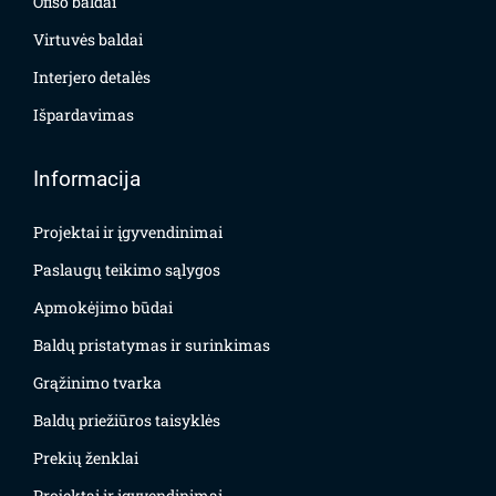
Ofiso baldai
Virtuvės baldai
Interjero detalės
Išpardavimas
Informacija
Projektai ir įgyvendinimai
Paslaugų teikimo sąlygos
Apmokėjimo būdai
Baldų pristatymas ir surinkimas
Grąžinimo tvarka
Baldų priežiūros taisyklės
Prekių ženklai
Projektai ir įgyvendinimai