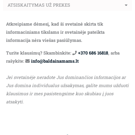
ATSISKAITYMAS UŽ PREKES
Atkreipiame dėmesį, kad ši svetainė skirta tik
informaciniams tikslams ir svetainėje pateikta
informacija nėra viešas pasiūlymas.
Turite klausimų? Skambinkite:
+370 686 16818
, arba
rašykite:
info@baldainamams.lt
Jei svetainėje neradote Jus dominančios informacijos ar
Jus domina individualus užsakymas, galite mums užduoti
klausimus ir mes pasistengsime kuo skubiau į juos
atsakyti.