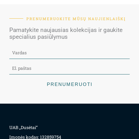
PRENUMERUOKITE MŪSŲ NAUJIENLAIŠKĮ
Pamatykite naujausias kolekcijas ir gaukite
specialius pasiūlymus
PRENUMERUOTI
UAB „Dusėtai“
Įmonės kodas: 132859754