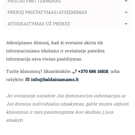
PRISTATYMO TERMINAS
PREKIŲ PRISTATYMAS/ATSIĖMIMAS
ATSISKAITYMAS UŽ PREKES
Atkreipiame dėmesį, kad ši svetainė skirta tik
informaciniams tikslams ir svetainėje pateikta
informacija nėra viešas pasiūlymas.
Turite klausimų? Skambinkite:
+370 686 16818
, arba
rašykite:
info@baldainamams.lt
Jei svetainėje neradote Jus dominančios informacijos ar
Jus domina individualus užsakymas, galite mums užduoti
klausimus ir mes pasistengsime kuo skubiau į juos
atsakyti.