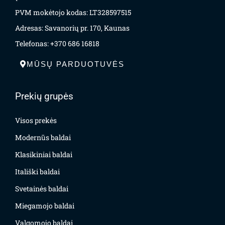
PVM mokėtojo kodas: LT328597515
Adresas: Savanorių pr. 170, Kaunas
Telefonas: +370 686 16818
MŪSŲ PARDUOTUVĖS
Prekių grupės
Visos prekės
Modernūs baldai
Klasikiniai baldai
Itališki baldai
Svetainės baldai
Miegamojo baldai
Valgomojo baldai