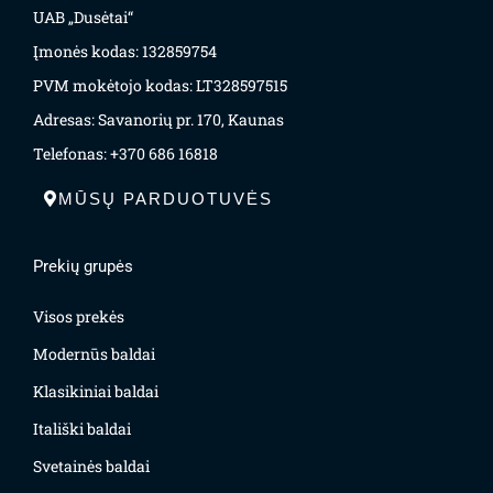
UAB „Dusėtai“
Įmonės kodas: 132859754
PVM mokėtojo kodas: LT328597515
Adresas: Savanorių pr. 170, Kaunas
Telefonas: +370 686 16818
MŪSŲ PARDUOTUVĖS
Prekių grupės
Visos prekės
Modernūs baldai
Klasikiniai baldai
Itališki baldai
Svetainės baldai