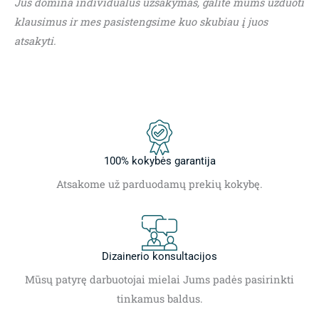
Jus domina individualus užsakymas, galite mums užduoti
klausimus ir mes pasistengsime kuo skubiau į juos
atsakyti.
100% kokybės garantija
Atsakome už parduodamų prekių kokybę.
Dizainerio konsultacijos
Mūsų patyrę darbuotojai mielai Jums padės pasirinkti
tinkamus baldus.