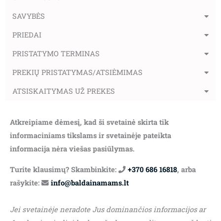
SAVYBĖS
PRIEDAI
PRISTATYMO TERMINAS
PREKIŲ PRISTATYMAS/ATSIĖMIMAS
ATSISKAITYMAS UŽ PREKES
Atkreipiame dėmesį, kad ši svetainė skirta tik
informaciniams tikslams ir svetainėje pateikta
informacija nėra viešas pasiūlymas.
Turite klausimų? Skambinkite:
+370 686 16818
, arba
rašykite:
info@baldainamams.lt
Jei svetainėje neradote Jus dominančios informacijos ar