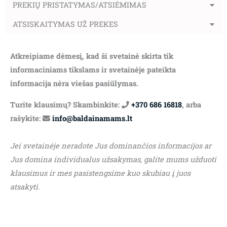
PREKIŲ PRISTATYMAS/ATSIĖMIMAS
ATSISKAITYMAS UŽ PREKES
Atkreipiame dėmesį, kad ši svetainė skirta tik
informaciniams tikslams ir svetainėje pateikta
informacija nėra viešas pasiūlymas.
Turite klausimų? Skambinkite:
+370 686 16818
, arba
rašykite:
info@baldainamams.lt
Jei svetainėje neradote Jus dominančios informacijos ar
Jus domina individualus užsakymas, galite mums užduoti
klausimus ir mes pasistengsime kuo skubiau į juos
atsakyti.