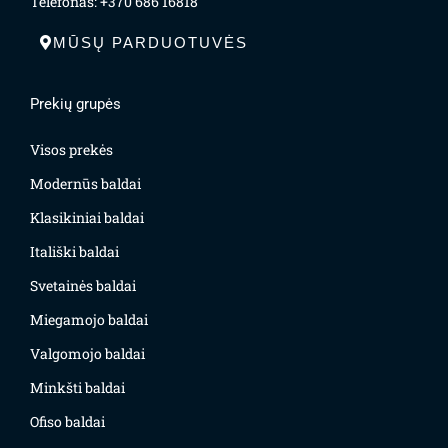
Telefonas: +370 686 16818
MŪSŲ PARDUOTUVĖS
Prekių grupės
Visos prekės
Modernūs baldai
Klasikiniai baldai
Itališki baldai
Svetainės baldai
Miegamojo baldai
Valgomojo baldai
Minkšti baldai
Ofiso baldai