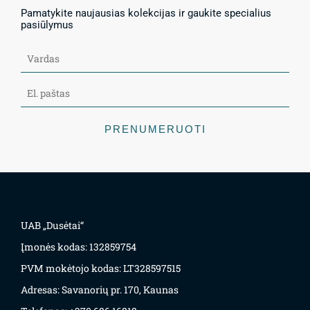
Pamatykite naujausias kolekcijas ir gaukite specialius
pasiūlymus
PRENUMERUOTI
UAB „Dusėtai“
Įmonės kodas: 132859754
PVM mokėtojo kodas: LT328597515
Adresas: Savanorių pr. 170, Kaunas