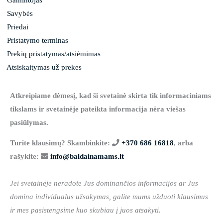
Savybės
Priedai
Pristatymo terminas
Prekių pristatymas/atsiėmimas
Atsiskaitymas už prekes
Atkreipiame dėmesį, kad ši svetainė skirta tik informaciniams
tikslams ir svetainėje pateikta informacija nėra viešas
pasiūlymas.
Turite klausimų? Skambinkite:
+370 686 16818
, arba
rašykite:
info@baldainamams.lt
Jei svetainėje neradote Jus dominančios informacijos ar Jus
domina individualus užsakymas, galite mums užduoti klausimus
ir mes pasistengsime kuo skubiau į juos atsakyti.