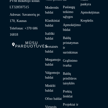
PVM mokėtojo kodas:
paskyra
LT328597515
Paslaugų
Modernūs
teikimo
baldai
Apmokėjimas
Adresas: Savanorių pr.
sąlygos
Klasikiniai
Krepšelis
170, Kaunas
Apmokėjimo
baldai
Telefonas: +370 686
būdai
Itališki
16818
Baldų
baldai
MŪSŲ
pristatymas
PARDUOTUVĖS
Svetainės
ir
baldai
surinkimas
Miegamojo
Grąžinimo
baldai
tvarka
Valgomojo
Baldų
baldai
priežiūros
taisyklės
Minkšti
baldai
Prekių
ženklai
Ofiso baldai
Projektai ir
Virtuvės