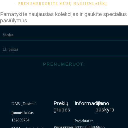
PRENUMERUOKITE MŪSŲ NAUJIENLAIŠKĮ
Pamatykite naujausias kolekcijas ir gaukite specialius
pasiūlymus
PRENUMERUOTI
Prekių
Informacija
Mano
UAB „Dusėtai“
grupės
paskyra
Įmonės kodas:
132859754
Projektai ir
įgyvendinimai
Visos prekės
Mano