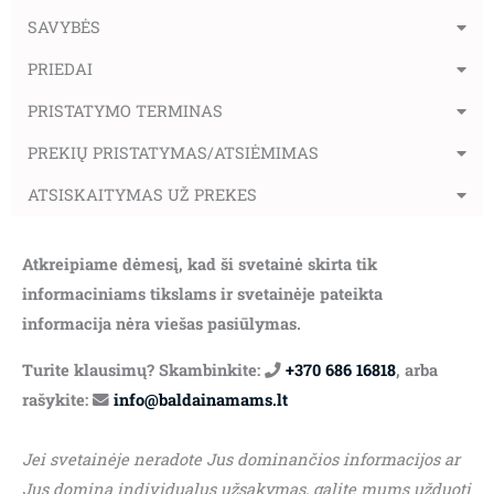
SAVYBĖS
PRIEDAI
PRISTATYMO TERMINAS
PREKIŲ PRISTATYMAS/ATSIĖMIMAS
ATSISKAITYMAS UŽ PREKES
Atkreipiame dėmesį, kad ši svetainė skirta tik
informaciniams tikslams ir svetainėje pateikta
informacija nėra viešas pasiūlymas.
Turite klausimų? Skambinkite:
+370 686 16818
, arba
rašykite:
info@baldainamams.lt
Jei svetainėje neradote Jus dominančios informacijos ar
Jus domina individualus užsakymas, galite mums užduoti