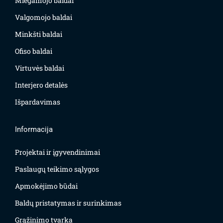
Miegamojo baldai
Valgomojo baldai
Minkšti baldai
Ofiso baldai
Virtuvės baldai
Interjero detalės
Išpardavimas
Informacija
Projektai ir įgyvendinimai
Paslaugų teikimo sąlygos
Apmokėjimo būdai
Baldų pristatymas ir surinkimas
Grąžinimo tvarka