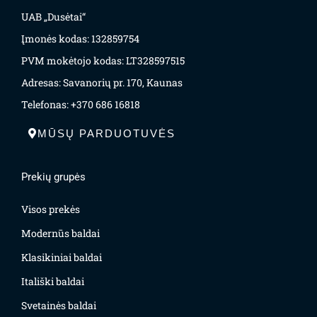
UAB „Dusėtai“
Įmonės kodas: 132859754
PVM mokėtojo kodas: LT328597515
Adresas: Savanorių pr. 170, Kaunas
Telefonas: +370 686 16818
MŪSŲ PARDUOTUVĖS
Prekių grupės
Visos prekės
Modernūs baldai
Klasikiniai baldai
Itališki baldai
Svetainės baldai